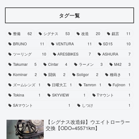
タグ一覧
整備
62
シグナス
53
改造
20
戯言
11
BRUNO
11
VENTURA
11
SD15
10
ツーリング
10
ARESBIKES
7
ASHURA
7
Takumar
5
Cintar
4
ラーメン
3
M42
3
Kominar
2
闘病
2
Soligor
2
種蒔き
1
ズームレンズ
1
日曜大工
1
Tamron
1
Fujinon
1
Tokina
1
SKYVIEW
1
Tマウント
1
SAマウント
1
しつけ
1
【シグナス改造録】ウエイトローラー
交換【ODO=45571km】