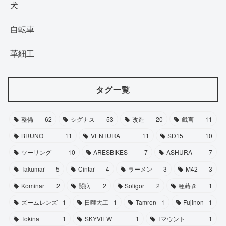
犬
自転車
革細工
タグ一覧
整備
62
シグナス
53
改造
20
戯言
11
BRUNO
11
VENTURA
11
SD15
10
ツーリング
10
ARESBIKES
7
ASHURA
7
Takumar
5
Cintar
4
ラーメン
3
M42
3
Kominar
2
闘病
2
Soligor
2
種蒔き
1
ズームレンズ
1
日曜大工
1
Tamron
1
Fujinon
1
Tokina
1
SKYVIEW
1
Tマウント
1