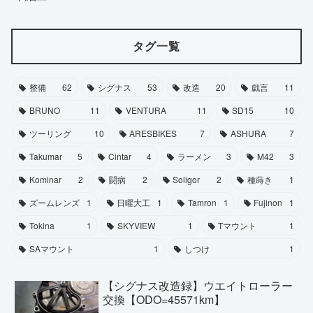
タグ一覧
整備
62
シグナス
53
改造
20
戯言
11
BRUNO
11
VENTURA
11
SD15
10
ツーリング
10
ARESBIKES
7
ASHURA
7
Takumar
5
Cintar
4
ラーメン
3
M42
3
Kominar
2
闘病
2
Soligor
2
種蒔き
1
ズームレンズ
1
日曜大工
1
Tamron
1
Fujinon
1
Tokina
1
SKYVIEW
1
Tマウント
1
SAマウント
1
しつけ
1
【シグナス改造録】ウエイトローラー
交換【ODO=45571km】