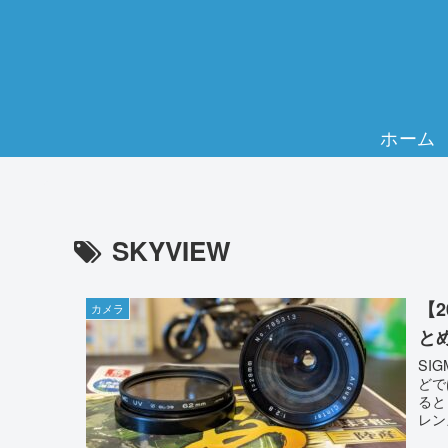
ホーム
SKYVIEW
【
カメラ
と
SI
どで
ると
レン