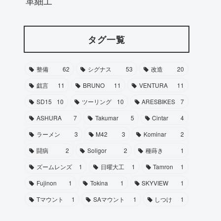
革細工
タグ一覧
整備
62
シグナス
53
改造
20
戯言
11
BRUNO
11
VENTURA
11
SD15
10
ツーリング
10
ARESBIKES
7
ASHURA
7
Takumar
5
Cintar
4
ラーメン
3
M42
3
Kominar
2
闘病
2
Soligor
2
種蒔き
1
ズームレンズ
1
日曜大工
1
Tamron
1
Fujinon
1
Tokina
1
SKYVIEW
1
Tマウント
1
SAマウント
1
しつけ
1