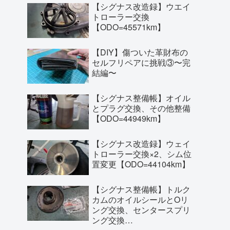
【シグナス改造録】ウエイ
トローラー交換
【ODO=45571km】
【DIY】傷ついた革財布の
セルフリペアに挑戦③〜完
結編〜
【シグナス整備帳】オイル
とプラグ交換、その他整備
【ODO=44949km】
【シグナス改造録】ウェイ
トローラー交換×2、シム位
置変更【ODO=44104km】
【シグナス整備帳】トルク
カムのオイルシールとOリ
ング交換、センタースプリ
ング交換