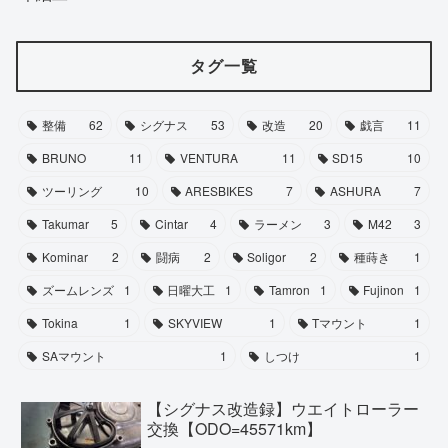
タグ一覧
整備
62
シグナス
53
改造
20
戯言
11
BRUNO
11
VENTURA
11
SD15
10
ツーリング
10
ARESBIKES
7
ASHURA
7
Takumar
5
Cintar
4
ラーメン
3
M42
3
Kominar
2
闘病
2
Soligor
2
種蒔き
1
ズームレンズ
1
日曜大工
1
Tamron
1
Fujinon
1
Tokina
1
SKYVIEW
1
Tマウント
1
SAマウント
1
しつけ
1
【シグナス改造録】ウエイトローラー
交換【ODO=45571km】