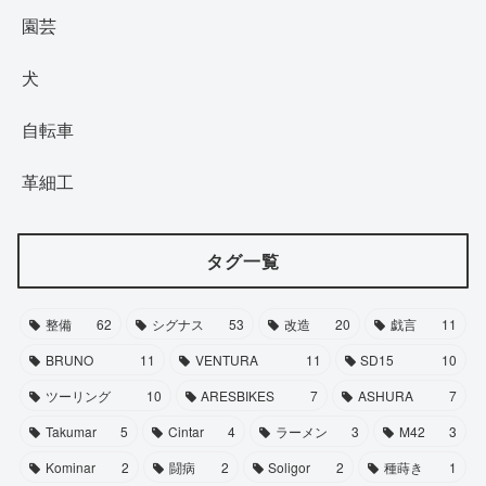
園芸
犬
自転車
革細工
タグ一覧
整備
62
シグナス
53
改造
20
戯言
11
BRUNO
11
VENTURA
11
SD15
10
ツーリング
10
ARESBIKES
7
ASHURA
7
Takumar
5
Cintar
4
ラーメン
3
M42
3
Kominar
2
闘病
2
Soligor
2
種蒔き
1