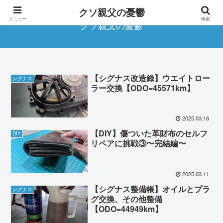
クソ親父の憂鬱
メニュー
検索
クソ親父の憂鬱
【シグナス改造録】ウエイトロー
シグナス
ラー交換【ODO=45571km】
2025.03.16
【DIY】傷ついた革財布のセルフ
DIY
リペアに挑戦③〜完結編〜
2025.03.11
【シグナス整備帳】オイルとプラ
シグナス
グ交換、その他整備
【ODO=44949km】