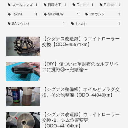
ズームレンズ
1
日曜大工
1
Tamron
1
Fujinon
1
Tokina
1
SKYVIEW
1
Tマウント
1
SAマウント
1
しつけ
1
【シグナス改造録】ウエイトローラー
交換【ODO=45571km】
【DIY】傷ついた革財布のセルフリペ
アに挑戦③〜完結編〜
【シグナス整備帳】オイルとプラグ交
換、その他整備【ODO=44949km】
【シグナス改造録】ウェイトローラー
交換×2、シム位置変更
【ODO=44104km】