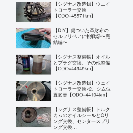
【シグナス改造録】ウエイ
トローラー交換
【ODO=45571km】
【DIY】傷ついた革財布の
セルフリペアに挑戦③〜完
結編〜
【シグナス整備帳】オイル
とプラグ交換、その他整備
【ODO=44949km】
【シグナス改造録】ウェイ
トローラー交換×2、シム位
置変更【ODO=44104km】
【シグナス整備帳】トルク
カムのオイルシールとOリ
ング交換、センタースプリ
ング交換
【ODO=43698km】