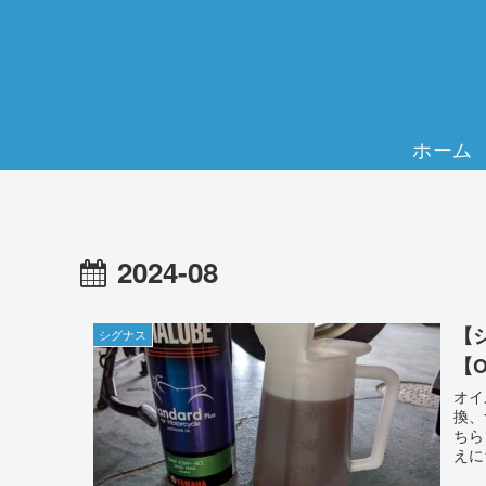
ホーム
2024-08
【
シグナス
【O
オイ
換、
ちら
えに