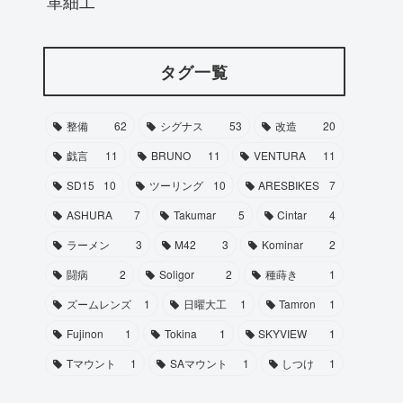
革細工
タグ一覧
整備
62
シグナス
53
改造
20
戯言
11
BRUNO
11
VENTURA
11
SD15
10
ツーリング
10
ARESBIKES
7
ASHURA
7
Takumar
5
Cintar
4
ラーメン
3
M42
3
Kominar
2
闘病
2
Soligor
2
種蒔き
1
ズームレンズ
1
日曜大工
1
Tamron
1
Fujinon
1
Tokina
1
SKYVIEW
1
Tマウント
1
SAマウント
1
しつけ
1