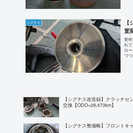
【
シグナス
置変
実作
れて
ロー
つつ
【シグナス改造録】クラッチセ
交換【ODO=28,473km】
【シグナス整備帳】フロントキャリ