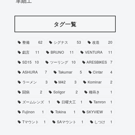
革細工
タグ一覧
整備
62
シグナス
53
改造
20
戯言
11
BRUNO
11
VENTURA
11
SD15
10
ツーリング
10
ARESBIKES
7
ASHURA
7
Takumar
5
Cintar
4
ラーメン
3
M42
3
Kominar
2
闘病
2
Soligor
2
種蒔き
1
ズームレンズ
1
日曜大工
1
Tamron
1
Fujinon
1
Tokina
1
SKYVIEW
1
Tマウント
1
SAマウント
1
しつけ
1