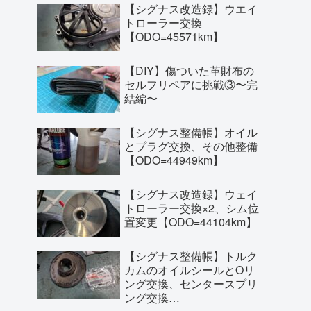
【シグナス改造録】ウエイ
トローラー交換
【ODO=45571km】
【DIY】傷ついた革財布の
セルフリペアに挑戦③〜完
結編〜
【シグナス整備帳】オイル
とプラグ交換、その他整備
【ODO=44949km】
【シグナス改造録】ウェイ
トローラー交換×2、シム位
置変更【ODO=44104km】
【シグナス整備帳】トルク
カムのオイルシールとOリ
ング交換、センタースプリ
ング交換