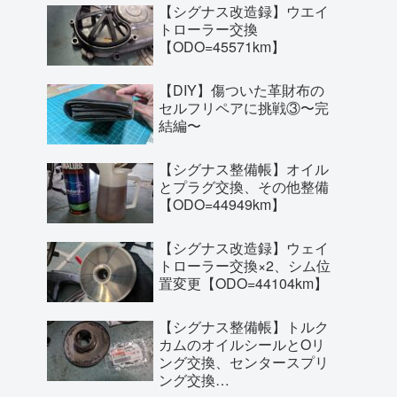
【シグナス改造録】ウエイ
トローラー交換
【ODO=45571km】
【DIY】傷ついた革財布の
セルフリペアに挑戦③〜完
結編〜
【シグナス整備帳】オイル
とプラグ交換、その他整備
【ODO=44949km】
【シグナス改造録】ウェイ
トローラー交換×2、シム位
置変更【ODO=44104km】
【シグナス整備帳】トルク
カムのオイルシールとOリ
ング交換、センタースプリ
ング交換