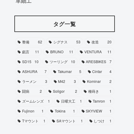
革細工
タグ一覧
整備
62
シグナス
53
改造
20
戯言
11
BRUNO
11
VENTURA
11
SD15
10
ツーリング
10
ARESBIKES
7
ASHURA
7
Takumar
5
Cintar
4
ラーメン
3
M42
3
Kominar
2
闘病
2
Soligor
2
種蒔き
1
ズームレンズ
1
日曜大工
1
Tamron
1
Fujinon
1
Tokina
1
SKYVIEW
1
Tマウント
1
SAマウント
1
しつけ
1