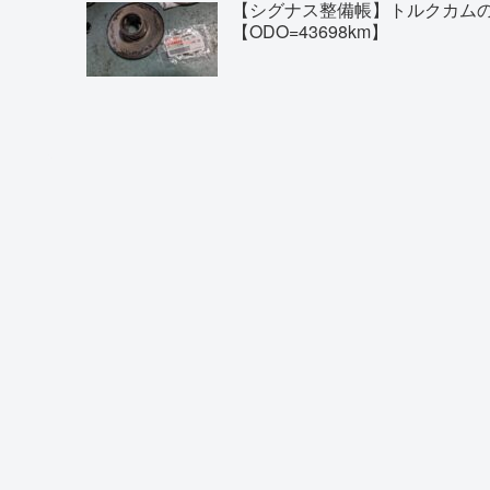
【シグナス整備帳】トルクカム
【ODO=43698km】