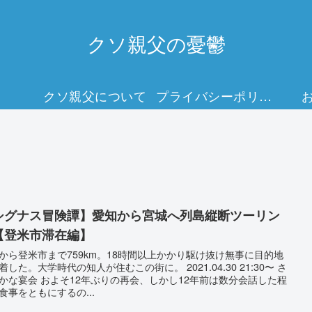
クソ親父の憂鬱
クソ親父について
プライバシーポリシー
シグナス冒険譚】愛知から宮城へ列島縦断ツーリン
【登米市滞在編】
から登米市まで759km。18時間以上かかり駆け抜け無事に目的地
着した。大学時代の知人が住むこの街に。 2021.04.30 21:30〜 さ
かな宴会 およそ12年ぶりの再会、しかし12年前は数分会話した程
食事をともにするの...