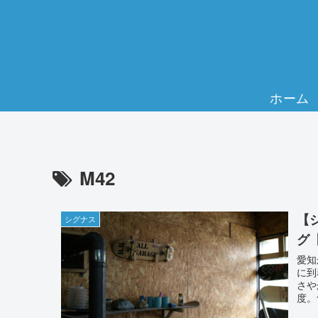
ホーム
M42
【
シグナス
グ
愛知
に到
さや
度。