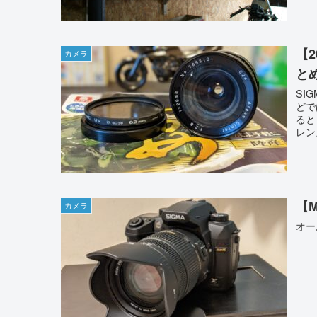
【
カメラ
と
SI
どで
ると
レン
【
カメラ
オー