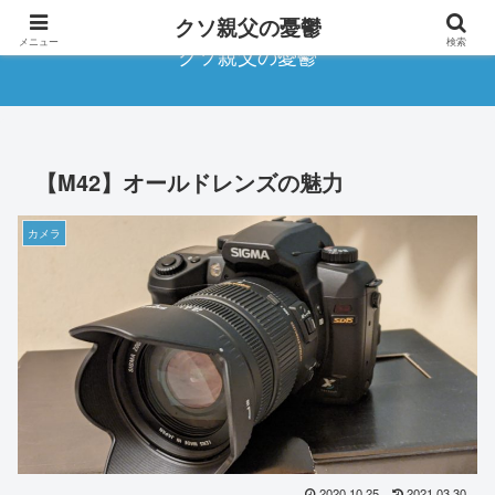
クソ親父の憂鬱
メニュー
検索
クソ親父の憂鬱
【M42】オールドレンズの魅力
カメラ
2020.10.25
2021.03.30