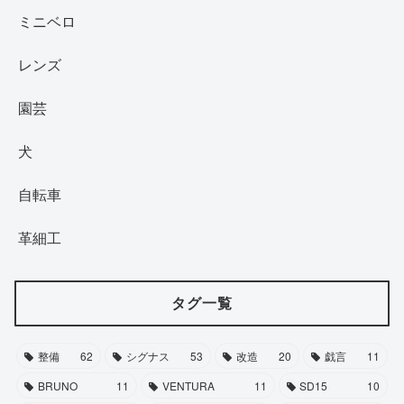
ミニベロ
レンズ
園芸
犬
自転車
革細工
タグ一覧
整備
62
シグナス
53
改造
20
戯言
11
BRUNO
11
VENTURA
11
SD15
10