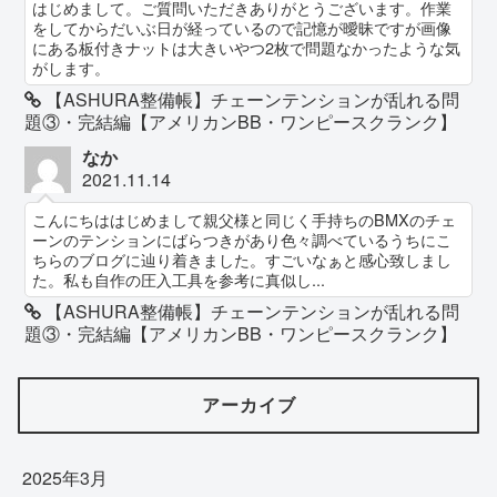
はじめまして。ご質問いただきありがとうございます。作業
をしてからだいぶ日が経っているので記憶が曖昧ですが画像
にある板付きナットは大きいやつ2枚で問題なかったような気
がします。
【ASHURA整備帳】チェーンテンションが乱れる問
題③・完結編【アメリカンBB・ワンピースクランク】
なか
2021.11.14
こんにちははじめまして親父様と同じく手持ちのBMXのチェ
ーンのテンションにばらつきがあり色々調べているうちにこ
ちらのブログに辿り着きました。すごいなぁと感心致しまし
た。私も自作の圧入工具を参考に真似し...
【ASHURA整備帳】チェーンテンションが乱れる問
題③・完結編【アメリカンBB・ワンピースクランク】
アーカイブ
2025年3月