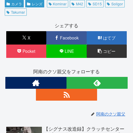
カメラ
レンズ
Kominar
M42
SD15
Soligor
Takumar
シェアする
X
Facebook
はてブ
Pocket
LINE
コピー
阿南のクソ親父をフォローする
阿南のクソ親父
【シグナス改造録】クラッチセンター