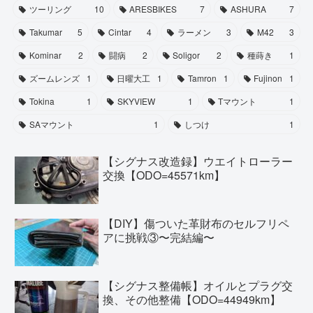
ツーリング
10
ARESBIKES
7
ASHURA
7
Takumar
5
Cintar
4
ラーメン
3
M42
3
Kominar
2
闘病
2
Soligor
2
種蒔き
1
ズームレンズ
1
日曜大工
1
Tamron
1
Fujinon
1
Tokina
1
SKYVIEW
1
Tマウント
1
SAマウント
1
しつけ
1
【シグナス改造録】ウエイトローラー
交換【ODO=45571km】
【DIY】傷ついた革財布のセルフリペ
アに挑戦③〜完結編〜
【シグナス整備帳】オイルとプラグ交
換、その他整備【ODO=44949km】