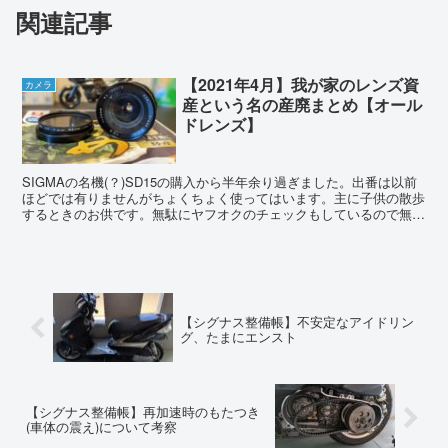
関連記事
【2021年4月】我が家のレンズ資
カメラ
産という名の産廃まとめ【オール
ドレンズ】
SIGMAの名機(？)SD15の購入から半年余り過ぎました。出番は以前
ほどでは有りませんがちょくちょく使ってはいます。主に子供の散歩
するときのお供です。無駄にヤフオクのチェックもしているので無駄
にレンズも増えました。使わない、というより使え...
【シグナス整備帳】不安定なアイドリン
グ、たまにエンスト
【シグナス整備帳】再加速時のもたつき
(車体の震え)について考察