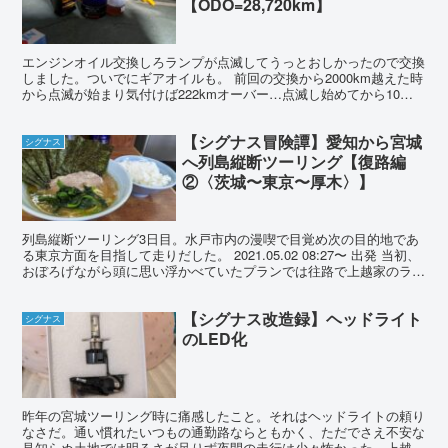
【ODO=28,720km】
エンジンオイル交換しろランプが点滅してうっとおしかったので交換
しました。ついでにギアオイルも。 前回の交換から2000km越えた時
から点滅が始まり気付けば222kmオーバー…点滅し始めてから10日
ほど放置してました。 ギアオイル交換 まずは...
【シグナス冒険譚】愛知から宮城
シグナス
へ列島縦断ツーリング【復路編
②〈茨城〜東京〜厚木〉】
列島縦断ツーリング3日目。水戸市内の漫喫で目覚め次の目的地であ
る東京方面を目指して走りだした。 2021.05.02 08:27〜 出発 当初、
おぼろげながら頭に思い浮かべていたプランでは往路で上越家のラー
メン、復路で横浜に寄り適当な所で家...
【シグナス改造録】ヘッドライト
シグナス
のLED化
昨年の宮城ツーリング時に痛感したこと。それはヘッドライトの頼り
なさだ。通い慣れたいつもの通勤路ならともかく、ただでさえ不安な
見知らぬ土地では明るさが足りず夜間の走行は少々怖かった。上越家