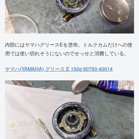
内部にはヤマハグリースEを塗布。トルクカムだけへの使
用では使い切れそうにないのでせっせと消費している。
ヤマハ(YAMAHA) グリース E 150g 90793-40014