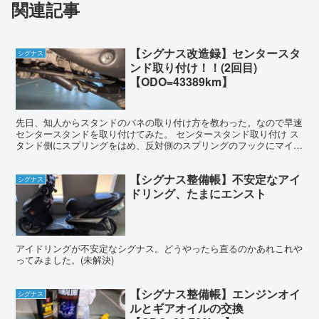
関連記事
【シグナス改造録】センタースタ
シグナス
ンド取り付け！！(2回目)
【ODO=43389km】
先日、知人からスタンドのバネの取り付け方を教わった。なので早速
センタースタンドを取り付けてみた。 センタースタンド取り付け ス
タンド側にスプリングをはめ、反対側のスプリングのフックにマイナ
スドライバーをかける。ドライバーの先端を車体側の取り...
【シグナス整備帳】不安定なアイ
シグナス
ドリング、たまにエンスト
アイドリングが不安定なシグナス。どうやったら直るのかあれこれや
ってみました。(未解決)
【シグナス整備帳】エンジンオイ
シグナス
ルとギアオイルの交換