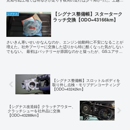
ツーリングの準備の一環として交換を決意。 fcl.製L...
【シグナス整備帳】スターターク
シグナス
ラッチ交換【ODO=43166km】
さいきん寒いせいかなんなのか、エンジン始動時に不安になることが
増えた。社外プーリーに交換した辺りから特に酷くなった気がしない
でもない。 最初はバッテリーが原因なのかと疑ったが、GSユアサの
バッテリーが2年で駄目になるとは考えにくい。というよ...
【シグナス整備帳】スロットルボディを
取り外し点検・モリブデンコーティング
【ODO=43242km】
【シグナス改造録】クラッチアウター、
クラッチシューを社外品に交換
【ODO=43288km】