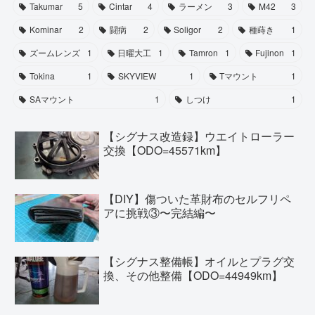
Takumar
5
Cintar
4
ラーメン
3
M42
3
Kominar
2
闘病
2
Soligor
2
種蒔き
1
ズームレンズ
1
日曜大工
1
Tamron
1
Fujinon
1
Tokina
1
SKYVIEW
1
Tマウント
1
SAマウント
1
しつけ
1
【シグナス改造録】ウエイトローラー
交換【ODO=45571km】
【DIY】傷ついた革財布のセルフリペ
アに挑戦③〜完結編〜
【シグナス整備帳】オイルとプラグ交
換、その他整備【ODO=44949km】