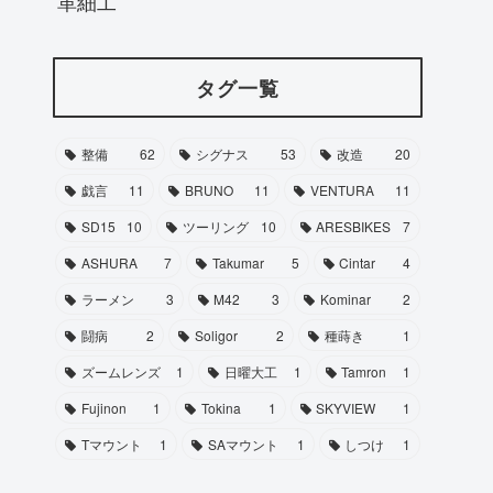
革細工
タグ一覧
整備
62
シグナス
53
改造
20
戯言
11
BRUNO
11
VENTURA
11
SD15
10
ツーリング
10
ARESBIKES
7
ASHURA
7
Takumar
5
Cintar
4
ラーメン
3
M42
3
Kominar
2
闘病
2
Soligor
2
種蒔き
1
ズームレンズ
1
日曜大工
1
Tamron
1
Fujinon
1
Tokina
1
SKYVIEW
1
Tマウント
1
SAマウント
1
しつけ
1