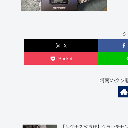
シ
X
Pocket
阿南のクソ
【シグナス改造録】クラッチセ