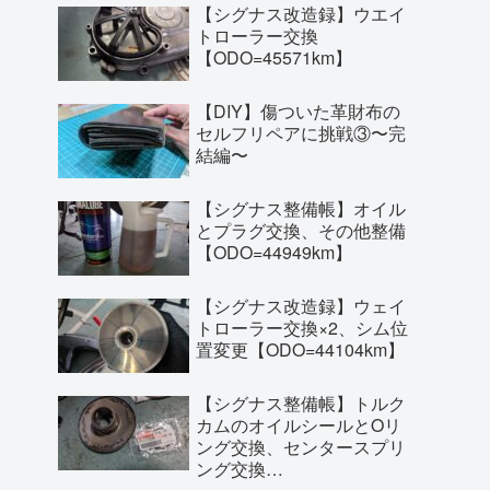
【シグナス改造録】ウエイ
トローラー交換
【ODO=45571km】
【DIY】傷ついた革財布の
セルフリペアに挑戦③〜完
結編〜
【シグナス整備帳】オイル
とプラグ交換、その他整備
【ODO=44949km】
【シグナス改造録】ウェイ
トローラー交換×2、シム位
置変更【ODO=44104km】
【シグナス整備帳】トルク
カムのオイルシールとOリ
ング交換、センタースプリ
ング交換