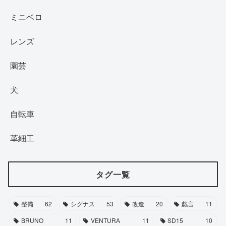
ミニベロ
レンズ
園芸
犬
自転車
革細工
タグ一覧
整備
62
シグナス
53
改造
20
戯言
11
BRUNO
11
VENTURA
11
SD15
10