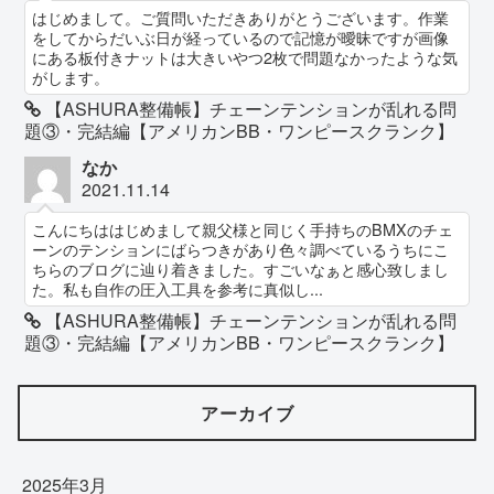
はじめまして。ご質問いただきありがとうございます。作業
をしてからだいぶ日が経っているので記憶が曖昧ですが画像
にある板付きナットは大きいやつ2枚で問題なかったような気
がします。
【ASHURA整備帳】チェーンテンションが乱れる問
題③・完結編【アメリカンBB・ワンピースクランク】
なか
2021.11.14
こんにちははじめまして親父様と同じく手持ちのBMXのチェ
ーンのテンションにばらつきがあり色々調べているうちにこ
ちらのブログに辿り着きました。すごいなぁと感心致しまし
た。私も自作の圧入工具を参考に真似し...
【ASHURA整備帳】チェーンテンションが乱れる問
題③・完結編【アメリカンBB・ワンピースクランク】
アーカイブ
2025年3月