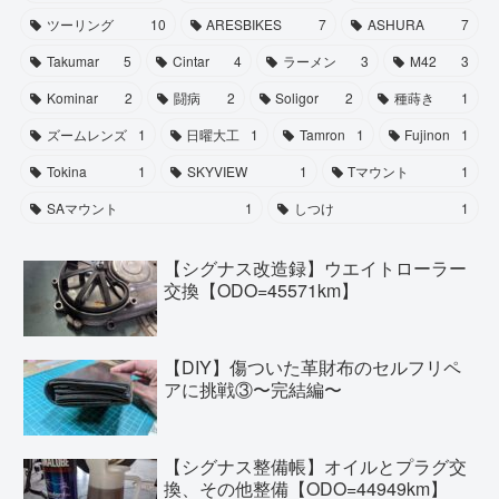
ツーリング
10
ARESBIKES
7
ASHURA
7
Takumar
5
Cintar
4
ラーメン
3
M42
3
Kominar
2
闘病
2
Soligor
2
種蒔き
1
ズームレンズ
1
日曜大工
1
Tamron
1
Fujinon
1
Tokina
1
SKYVIEW
1
Tマウント
1
SAマウント
1
しつけ
1
【シグナス改造録】ウエイトローラー
交換【ODO=45571km】
【DIY】傷ついた革財布のセルフリペ
アに挑戦③〜完結編〜
【シグナス整備帳】オイルとプラグ交
換、その他整備【ODO=44949km】