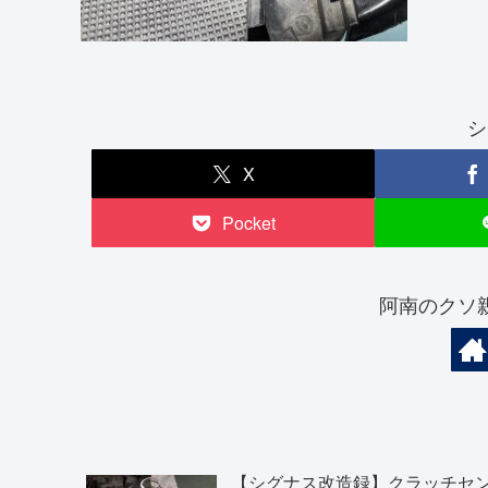
シ
X
Pocket
阿南のクソ
【シグナス改造録】クラッチセ