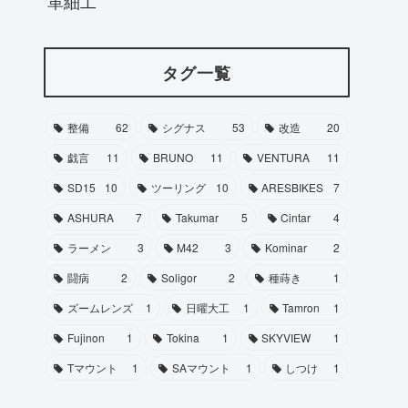
革細工
タグ一覧
整備
62
シグナス
53
改造
20
戯言
11
BRUNO
11
VENTURA
11
SD15
10
ツーリング
10
ARESBIKES
7
ASHURA
7
Takumar
5
Cintar
4
ラーメン
3
M42
3
Kominar
2
闘病
2
Soligor
2
種蒔き
1
ズームレンズ
1
日曜大工
1
Tamron
1
Fujinon
1
Tokina
1
SKYVIEW
1
Tマウント
1
SAマウント
1
しつけ
1