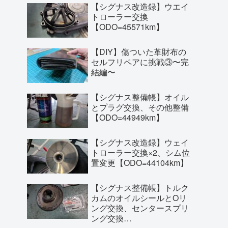
【シグナス改造録】ウエイ
トローラー交換
【ODO=45571km】
【DIY】傷ついた革財布の
セルフリペアに挑戦③〜完
結編〜
【シグナス整備帳】オイル
とプラグ交換、その他整備
【ODO=44949km】
【シグナス改造録】ウェイ
トローラー交換×2、シム位
置変更【ODO=44104km】
【シグナス整備帳】トルク
カムのオイルシールとOリ
ング交換、センタースプリ
ング交換