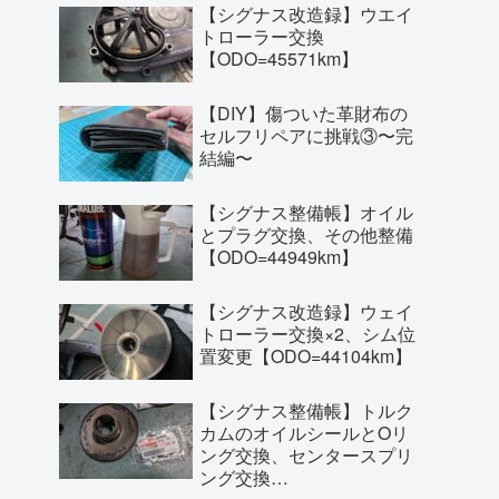
【シグナス改造録】ウエイ
トローラー交換
【ODO=45571km】
【DIY】傷ついた革財布の
セルフリペアに挑戦③〜完
結編〜
【シグナス整備帳】オイル
とプラグ交換、その他整備
【ODO=44949km】
【シグナス改造録】ウェイ
トローラー交換×2、シム位
置変更【ODO=44104km】
【シグナス整備帳】トルク
カムのオイルシールとOリ
ング交換、センタースプリ
ング交換