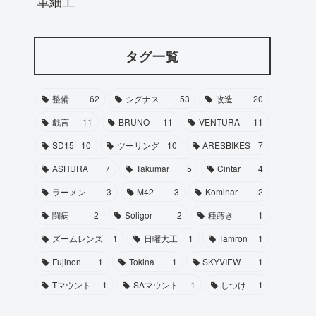
革細工
タグ一覧
整備
62
シグナス
53
改造
20
戯言
11
BRUNO
11
VENTURA
11
SD15
10
ツーリング
10
ARESBIKES
7
ASHURA
7
Takumar
5
Cintar
4
ラーメン
3
M42
3
Kominar
2
闘病
2
Soligor
2
種蒔き
1
ズームレンズ
1
日曜大工
1
Tamron
1
Fujinon
1
Tokina
1
SKYVIEW
1
Tマウント
1
SAマウント
1
しつけ
1