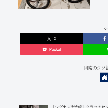
シ
X
Pocket
阿南のクソ
【シグナス改造録】クラッチセ