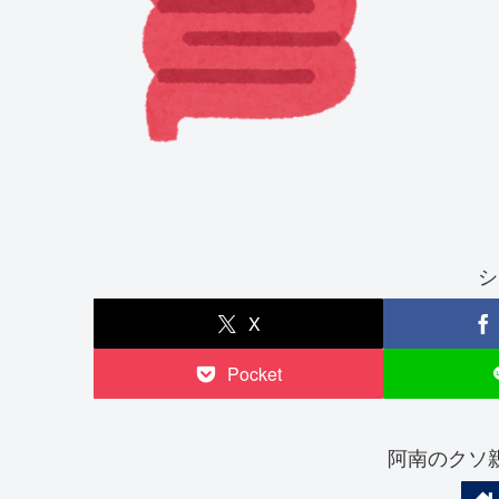
シ
X
Pocket
阿南のクソ