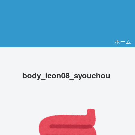
ホーム
body_icon08_syouchou