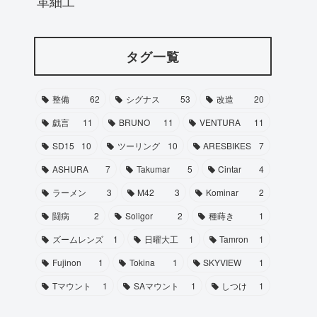
革細工
タグ一覧
整備
62
シグナス
53
改造
20
戯言
11
BRUNO
11
VENTURA
11
SD15
10
ツーリング
10
ARESBIKES
7
ASHURA
7
Takumar
5
Cintar
4
ラーメン
3
M42
3
Kominar
2
闘病
2
Soligor
2
種蒔き
1
ズームレンズ
1
日曜大工
1
Tamron
1
Fujinon
1
Tokina
1
SKYVIEW
1
Tマウント
1
SAマウント
1
しつけ
1