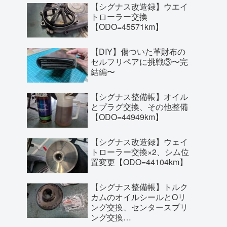
【シグナス改造録】ウエイ
トローラー交換
【ODO=45571km】
【DIY】傷ついた革財布の
セルフリペアに挑戦③〜完
結編〜
【シグナス整備帳】オイル
とプラグ交換、その他整備
【ODO=44949km】
【シグナス改造録】ウェイ
トローラー交換×2、シム位
置変更【ODO=44104km】
【シグナス整備帳】トルク
カムのオイルシールとOリ
ング交換、センタースプリ
ング交換