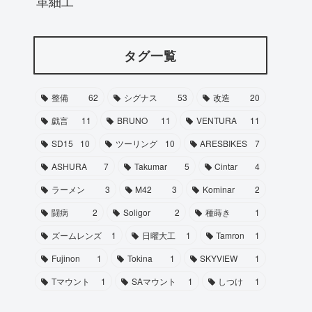
革細工
タグ一覧
整備
62
シグナス
53
改造
20
戯言
11
BRUNO
11
VENTURA
11
SD15
10
ツーリング
10
ARESBIKES
7
ASHURA
7
Takumar
5
Cintar
4
ラーメン
3
M42
3
Kominar
2
闘病
2
Soligor
2
種蒔き
1
ズームレンズ
1
日曜大工
1
Tamron
1
Fujinon
1
Tokina
1
SKYVIEW
1
Tマウント
1
SAマウント
1
しつけ
1