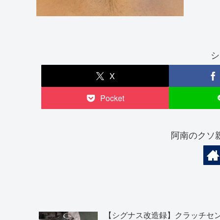
シ
X
Pocket
阿南のクソ
【シグナス改造録】クラッチセ