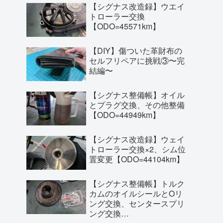
【シグナス改造録】ウエイ
トローラー交換
【ODO=45571km】
【DIY】傷ついた革財布の
セルフリペアに挑戦③〜完
結編〜
【シグナス整備帳】オイル
とプラグ交換、その他整備
【ODO=44949km】
【シグナス改造録】ウェイ
トローラー交換×2、シム位
置変更【ODO=44104km】
【シグナス整備帳】トルク
カムのオイルシールとOリ
ング交換、センタースプリ
ング交換