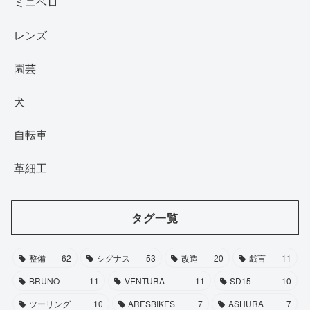
ミニベロ
レンズ
園芸
犬
自転車
革細工
タグ一覧
整備
62
シグナス
53
改造
20
戯言
11
BRUNO
11
VENTURA
11
SD15
10
ツーリング
10
ARESBIKES
7
ASHURA
7