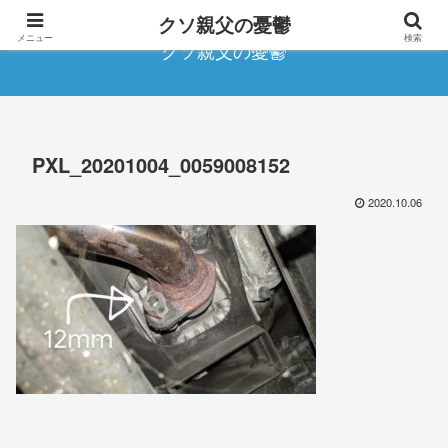
クソ親父の憂鬱
メニュー
検索
クソ親父の憂鬱
PXL_20201004_0059008152
2020.10.06