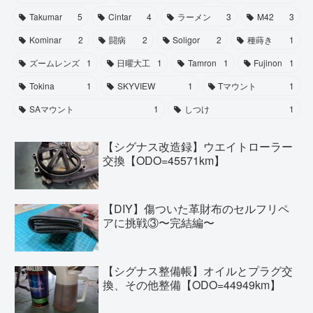
Takumar
5
Cintar
4
ラーメン
3
M42
3
Kominar
2
闘病
2
Soligor
2
種蒔き
1
ズームレンズ
1
日曜大工
1
Tamron
1
Fujinon
1
Tokina
1
SKYVIEW
1
Tマウント
1
SAマウント
1
しつけ
1
【シグナス改造録】ウエイトローラー
交換【ODO=45571km】
【DIY】傷ついた革財布のセルフリペ
アに挑戦③〜完結編〜
【シグナス整備帳】オイルとプラグ交
換、その他整備【ODO=44949km】