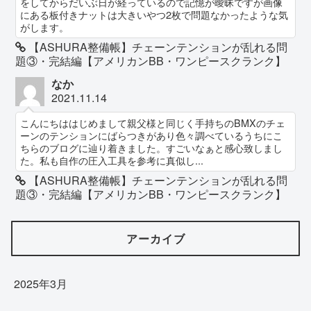
をしてからだいぶ日が経っているので記憶が曖昧ですが画像
にある板付きナットは大きいやつ2枚で問題なかったような気
がします。
【ASHURA整備帳】チェーンテンションが乱れる問
題③・完結編【アメリカンBB・ワンピースクランク】
なか
2021.11.14
こんにちははじめまして親父様と同じく手持ちのBMXのチェ
ーンのテンションにばらつきがあり色々調べているうちにこ
ちらのブログに辿り着きました。すごいなぁと感心致しまし
た。私も自作の圧入工具を参考に真似し...
【ASHURA整備帳】チェーンテンションが乱れる問
題③・完結編【アメリカンBB・ワンピースクランク】
アーカイブ
2025年3月