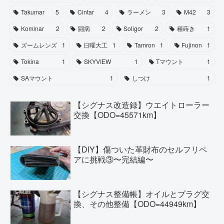
Takumar
5
Cintar
4
ラーメン
3
M42
3
Kominar
2
闘病
2
Soligor
2
種蒔き
1
ズームレンズ
1
日曜大工
1
Tamron
1
Fujinon
1
Tokina
1
SKYVIEW
1
Tマウント
1
SAマウント
1
しつけ
1
【シグナス改造録】ウエイトローラー
交換【ODO=45571km】
【DIY】傷ついた革財布のセルフリペ
アに挑戦③〜完結編〜
【シグナス整備帳】オイルとプラグ交
換、その他整備【ODO=44949km】