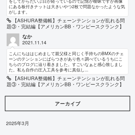
をしてからだいぶ日が経っているので記憶が曖昧ですが画像
にある板付きナットは大きいやつ2枚で問題なかったような気
がします。
【ASHURA整備帳】チェーンテンションが乱れる問
題③・完結編【アメリカンBB・ワンピースクランク】
なか
2021.11.14
こんにちははじめまして親父様と同じく手持ちのBMXのチェ
ーンのテンションにばらつきがあり色々調べているうちにこ
ちらのブログに辿り着きました。すごいなぁと感心致しまし
た。私も自作の圧入工具を参考に真似し...
【ASHURA整備帳】チェーンテンションが乱れる問
題③・完結編【アメリカンBB・ワンピースクランク】
アーカイブ
2025年3月