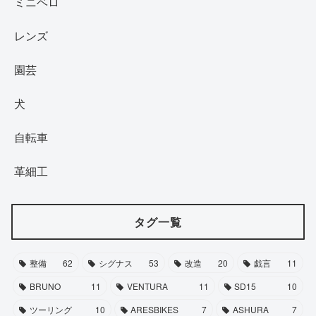
ミニベロ
レンズ
園芸
犬
自転車
革細工
タグ一覧
整備
62
シグナス
53
改造
20
戯言
11
BRUNO
11
VENTURA
11
SD15
10
ツーリング
10
ARESBIKES
7
ASHURA
7