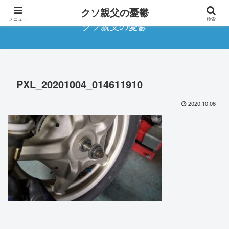
クソ親父の憂鬱
メニュー
検索
クソ親父の憂鬱
PXL_20201004_014611910
2020.10.06