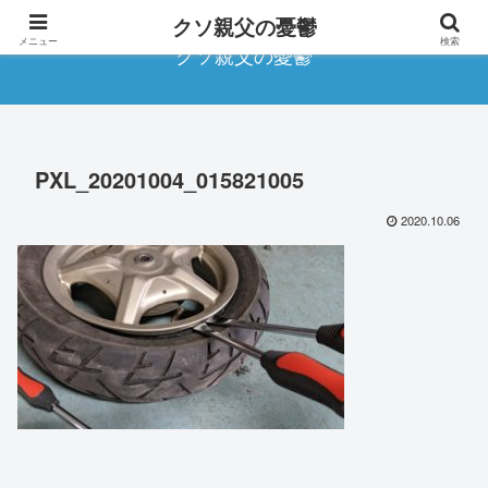
クソ親父の憂鬱
メニュー
検索
クソ親父の憂鬱
PXL_20201004_015821005
2020.10.06