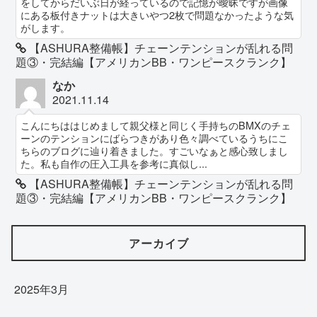
をしてからだいぶ日が経っているので記憶が曖昧ですが画像
にある板付きナットは大きいやつ2枚で問題なかったような気
がします。
【ASHURA整備帳】チェーンテンションが乱れる問
題③・完結編【アメリカンBB・ワンピースクランク】
なか
2021.11.14
こんにちははじめまして親父様と同じく手持ちのBMXのチェ
ーンのテンションにばらつきがあり色々調べているうちにこ
ちらのブログに辿り着きました。すごいなぁと感心致しまし
た。私も自作の圧入工具を参考に真似し...
【ASHURA整備帳】チェーンテンションが乱れる問
題③・完結編【アメリカンBB・ワンピースクランク】
アーカイブ
2025年3月