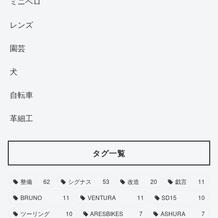
ミニベロ
レンズ
園芸
犬
自転車
革細工
タグ一覧
整備
62
シグナス
53
改造
20
戯言
11
BRUNO
11
VENTURA
11
SD15
10
ツーリング
10
ARESBIKES
7
ASHURA
7