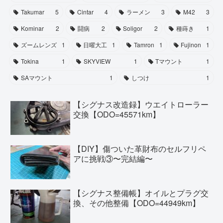
Takumar
5
Cintar
4
ラーメン
3
M42
3
Kominar
2
闘病
2
Soligor
2
種蒔き
1
ズームレンズ
1
日曜大工
1
Tamron
1
Fujinon
1
Tokina
1
SKYVIEW
1
Tマウント
1
SAマウント
1
しつけ
1
【シグナス改造録】ウエイトローラー
交換【ODO=45571km】
【DIY】傷ついた革財布のセルフリペ
アに挑戦③〜完結編〜
【シグナス整備帳】オイルとプラグ交
換、その他整備【ODO=44949km】