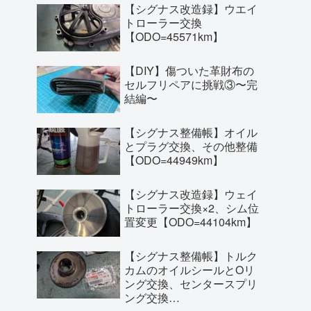
【シグナス改造録】ウエイ
トローラー交換
【ODO=45571km】
【DIY】傷ついた革財布の
セルフリペアに挑戦③〜完
結編〜
【シグナス整備帳】オイル
とプラグ交換、その他整備
【ODO=44949km】
【シグナス改造録】ウェイ
トローラー交換×2、シム位
置変更【ODO=44104km】
【シグナス整備帳】トルク
カムのオイルシールとOリ
ング交換、センタースプリ
ング交換