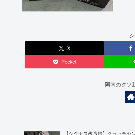
シ
X
Pocket
阿南のクソ
【シグナス改造録】クラッチセ