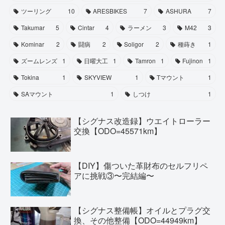
ツーリング
10
ARESBIKES
7
ASHURA
7
Takumar
5
Cintar
4
ラーメン
3
M42
3
Kominar
2
闘病
2
Soligor
2
種蒔き
1
ズームレンズ
1
日曜大工
1
Tamron
1
Fujinon
1
Tokina
1
SKYVIEW
1
Tマウント
1
SAマウント
1
しつけ
1
【シグナス改造録】ウエイトローラー
交換【ODO=45571km】
【DIY】傷ついた革財布のセルフリペ
アに挑戦③〜完結編〜
【シグナス整備帳】オイルとプラグ交
換、その他整備【ODO=44949km】