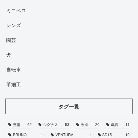
ミニベロ
レンズ
園芸
犬
自転車
革細工
タグ一覧
整備
62
シグナス
53
改造
20
戯言
11
BRUNO
11
VENTURA
11
SD15
10