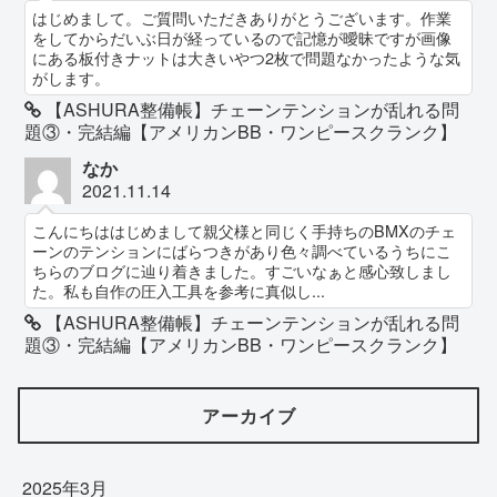
はじめまして。ご質問いただきありがとうございます。作業
をしてからだいぶ日が経っているので記憶が曖昧ですが画像
にある板付きナットは大きいやつ2枚で問題なかったような気
がします。
【ASHURA整備帳】チェーンテンションが乱れる問
題③・完結編【アメリカンBB・ワンピースクランク】
なか
2021.11.14
こんにちははじめまして親父様と同じく手持ちのBMXのチェ
ーンのテンションにばらつきがあり色々調べているうちにこ
ちらのブログに辿り着きました。すごいなぁと感心致しまし
た。私も自作の圧入工具を参考に真似し...
【ASHURA整備帳】チェーンテンションが乱れる問
題③・完結編【アメリカンBB・ワンピースクランク】
アーカイブ
2025年3月