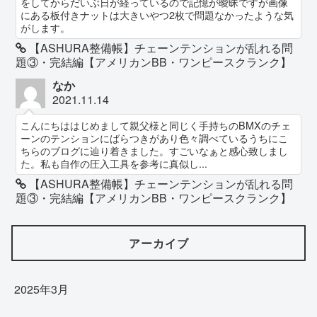
をしてからだいぶ日が経っているので記憶が曖昧ですが画像
にある板付きナットは大きいやつ2枚で問題なかったような気
がします。
【ASHURA整備帳】チェーンテンションが乱れる問
題③・完結編【アメリカンBB・ワンピースクランク】
なか
2021.11.14
こんにちははじめまして親父様と同じく手持ちのBMXのチェ
ーンのテンションにばらつきがあり色々調べているうちにこ
ちらのブログに辿り着きました。すごいなぁと感心致しまし
た。私も自作の圧入工具を参考に真似し...
【ASHURA整備帳】チェーンテンションが乱れる問
題③・完結編【アメリカンBB・ワンピースクランク】
アーカイブ
2025年3月