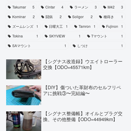
Takumar
5
Cintar
4
ラーメン
3
M42
3
Kominar
2
闘病
2
Soligor
2
種蒔き
1
ズームレンズ
1
日曜大工
1
Tamron
1
Fujinon
1
Tokina
1
SKYVIEW
1
Tマウント
1
SAマウント
1
しつけ
1
【シグナス改造録】ウエイトローラー
交換【ODO=45571km】
【DIY】傷ついた革財布のセルフリペ
アに挑戦③〜完結編〜
【シグナス整備帳】オイルとプラグ交
換、その他整備【ODO=44949km】