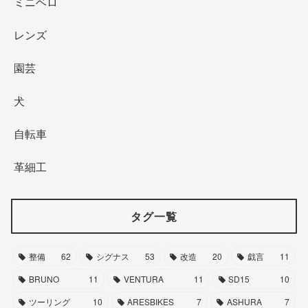
ミニベロ
レンズ
園芸
犬
自転車
革細工
タグ一覧
整備
62
シグナス
53
改造
20
戯言
11
BRUNO
11
VENTURA
11
SD15
10
ツーリング
10
ARESBIKES
7
ASHURA
7