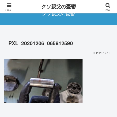
クソ親父の憂鬱
メニュー
検索
クソ親父の憂鬱
PXL_20201206_065812590
2020.12.16