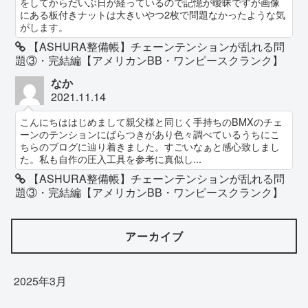
をしてからだいぶ日が経っているので記憶が曖昧ですが画像
にある板付きナットは大きいやつ2枚で問題なかったような気
がします。
【ASHURA整備帳】チェーンテンションが乱れる問
題③・完結編【アメリカンBB・ワンピースクランク】
なか
2021.11.14
こんにちははじめまして親父様と同じく手持ちのBMXのチェ
ーンのテンションにばらつきがあり色々調べているうちにこ
ちらのブログに辿り着きました。すごいなぁと感心致しまし
た。私も自作の圧入工具を参考に真似し...
【ASHURA整備帳】チェーンテンションが乱れる問
題③・完結編【アメリカンBB・ワンピースクランク】
アーカイブ
2025年3月