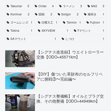
Takumar
5
Cintar
4
ラーメン
3
M42
3
Kominar
2
闘病
2
Soligor
2
種蒔き
1
ズームレンズ
1
日曜大工
1
Tamron
1
Fujinon
1
Tokina
1
SKYVIEW
1
Tマウント
1
SAマウント
1
しつけ
1
【シグナス改造録】ウエイトローラー
交換【ODO=45571km】
【DIY】傷ついた革財布のセルフリペ
アに挑戦③〜完結編〜
【シグナス整備帳】オイルとプラグ交
換、その他整備【ODO=44949km】