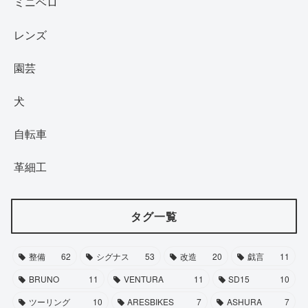
ミニベロ
レンズ
園芸
犬
自転車
革細工
タグ一覧
整備
62
シグナス
53
改造
20
戯言
11
BRUNO
11
VENTURA
11
SD15
10
ツーリング
10
ARESBIKES
7
ASHURA
7