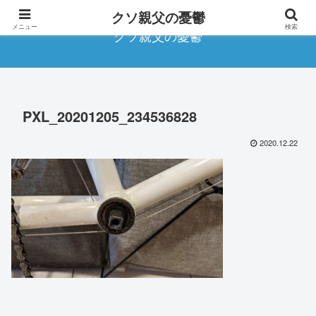
クソ親父の憂鬱
メニュー
検索
クソ親父の憂鬱
PXL_20201205_234536828
2020.12.22