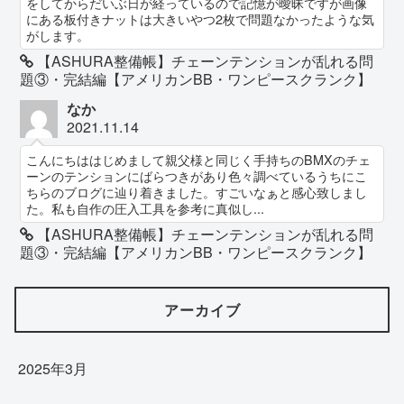
をしてからだいぶ日が経っているので記憶が曖昧ですが画像
にある板付きナットは大きいやつ2枚で問題なかったような気
がします。
【ASHURA整備帳】チェーンテンションが乱れる問
題③・完結編【アメリカンBB・ワンピースクランク】
なか
2021.11.14
こんにちははじめまして親父様と同じく手持ちのBMXのチェ
ーンのテンションにばらつきがあり色々調べているうちにこ
ちらのブログに辿り着きました。すごいなぁと感心致しまし
た。私も自作の圧入工具を参考に真似し...
【ASHURA整備帳】チェーンテンションが乱れる問
題③・完結編【アメリカンBB・ワンピースクランク】
アーカイブ
2025年3月