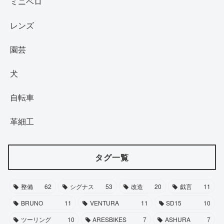
ミニベロ
レンズ
園芸
犬
自転車
革細工
タグ一覧
整備
62
シグナス
53
改造
20
戯言
11
BRUNO
11
VENTURA
11
SD15
10
ツーリング
10
ARESBIKES
7
ASHURA
7