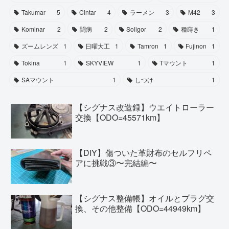
Takumar
5
Cintar
4
ラーメン
3
M42
3
Kominar
2
闘病
2
Soligor
2
種蒔き
1
ズームレンズ
1
日曜大工
1
Tamron
1
Fujinon
1
Tokina
1
SKYVIEW
1
Tマウント
1
SAマウント
1
しつけ
1
【シグナス改造録】ウエイトローラー
交換【ODO=45571km】
【DIY】傷ついた革財布のセルフリペ
アに挑戦③〜完結編〜
【シグナス整備帳】オイルとプラグ交
換、その他整備【ODO=44949km】