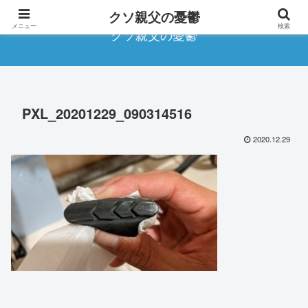
クソ親父の憂鬱
メニュー
検索
クソ親父の憂鬱
PXL_20201229_090314516
2020.12.29