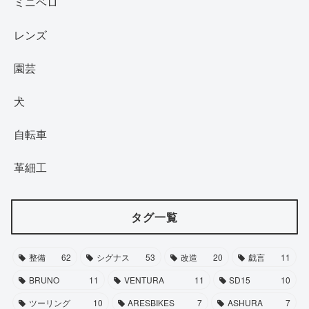
ミニベロ
レンズ
園芸
犬
自転車
革細工
タグ一覧
整備
62
シグナス
53
改造
20
戯言
11
BRUNO
11
VENTURA
11
SD15
10
ツーリング
10
ARESBIKES
7
ASHURA
7