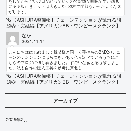
をしてからだいぶ日が経っているので記憶が曖昧ですが画像
にある板付きナットは大きいやつ2枚で問題なかったような気
がします。
【ASHURA整備帳】チェーンテンションが乱れる問
題③・完結編【アメリカンBB・ワンピースクランク】
なか
2021.11.14
こんにちははじめまして親父様と同じく手持ちのBMXのチェ
ーンのテンションにばらつきがあり色々調べているうちにこ
ちらのブログに辿り着きました。すごいなぁと感心致しまし
た。私も自作の圧入工具を参考に真似し...
【ASHURA整備帳】チェーンテンションが乱れる問
題③・完結編【アメリカンBB・ワンピースクランク】
アーカイブ
2025年3月