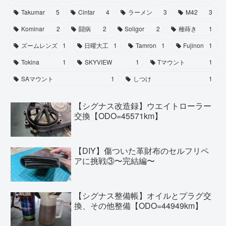
Takumar
5
Cintar
4
ラーメン
3
M42
3
Kominar
2
闘病
2
Soligor
2
種蒔き
1
ズームレンズ
1
日曜大工
1
Tamron
1
Fujinon
1
Tokina
1
SKYVIEW
1
Tマウント
1
SAマウント
1
しつけ
1
【シグナス改造録】ウエイトローラー
交換【ODO=45571km】
【DIY】傷ついた革財布のセルフリペ
アに挑戦③〜完結編〜
【シグナス整備帳】オイルとプラグ交
換、その他整備【ODO=44949km】