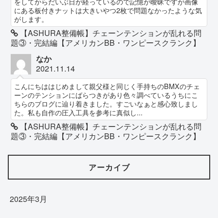
をしてからだいぶ日が経っているので記憶が曖昧ですが画像
にある板付きナットは大きいやつ2枚で問題なかったような気
がします。
【ASHURA整備帳】チェーンテンションが乱れる問
題③・完結編【アメリカンBB・ワンピースクランク】
なか
2021.11.14
こんにちははじめまして親父様と同じく手持ちのBMXのチェ
ーンのテンションにばらつきがあり色々調べているうちにこ
ちらのブログに辿り着きました。すごいなぁと感心致しまし
た。私も自作の圧入工具を参考に真似し...
【ASHURA整備帳】チェーンテンションが乱れる問
題③・完結編【アメリカンBB・ワンピースクランク】
アーカイブ
2025年3月