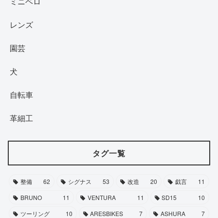
ミニベロ
レンズ
園芸
犬
自転車
革細工
タグ一覧
整備
62
シグナス
53
改造
20
戯言
11
BRUNO
11
VENTURA
11
SD15
10
ツーリング
10
ARESBIKES
7
ASHURA
7