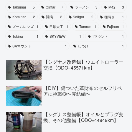
Takumar
5
Cintar
4
ラーメン
3
M42
3
Kominar
2
闘病
2
Soligor
2
種蒔き
1
ズームレンズ
1
日曜大工
1
Tamron
1
Fujinon
1
Tokina
1
SKYVIEW
1
Tマウント
1
SAマウント
1
しつけ
1
【シグナス改造録】ウエイトローラー
交換【ODO=45571km】
【DIY】傷ついた革財布のセルフリペ
アに挑戦③〜完結編〜
【シグナス整備帳】オイルとプラグ交
換、その他整備【ODO=44949km】