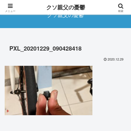
クソ親父の憂鬱
メニュー
検索
クソ親父の憂鬱
PXL_20201229_090428418
2020.12.29