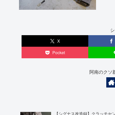
シ
X
Pocket
阿南のクソ
【シグナス改造録】クラッチセ