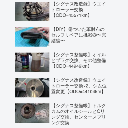
【シグナス改造録】ウエイ
トローラー交換
【ODO=45571km】
【DIY】傷ついた革財布の
セルフリペアに挑戦③〜完
結編〜
【シグナス整備帳】オイル
とプラグ交換、その他整備
【ODO=44949km】
【シグナス改造録】ウェイ
トローラー交換×2、シム位
置変更【ODO=44104km】
【シグナス整備帳】トルク
カムのオイルシールとOリ
ング交換、センタースプリ
ング交換