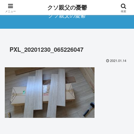
クソ親父の憂鬱
メニュー
検索
クソ親父の憂鬱
PXL_20201230_065226047
2021.01.14