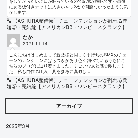
をしてからだいぶ日が経っているので記憶が曖昧ですが画像
にある板付きナットは大きいやつ2枚で問題なかったような気
がします。
【ASHURA整備帳】チェーンテンションが乱れる問
題③・完結編【アメリカンBB・ワンピースクランク】
なか
2021.11.14
こんにちははじめまして親父様と同じく手持ちのBMXのチェ
ーンのテンションにばらつきがあり色々調べているうちにこ
ちらのブログに辿り着きました。すごいなぁと感心致しまし
た。私も自作の圧入工具を参考に真似し...
【ASHURA整備帳】チェーンテンションが乱れる問
題③・完結編【アメリカンBB・ワンピースクランク】
アーカイブ
2025年3月