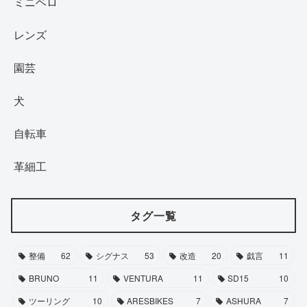
ミニベロ
レンズ
園芸
犬
自転車
革細工
タグ一覧
整備
62
シグナス
53
改造
20
戯言
11
BRUNO
11
VENTURA
11
SD15
10
ツーリング
10
ARESBIKES
7
ASHURA
7