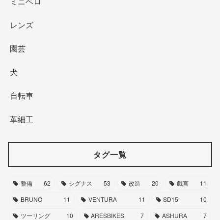
ミニベロ
レンズ
園芸
犬
自転車
革細工
タグ一覧
整備
62
シグナス
53
改造
20
戯言
11
BRUNO
11
VENTURA
11
SD15
10
ツーリング
10
ARESBIKES
7
ASHURA
7