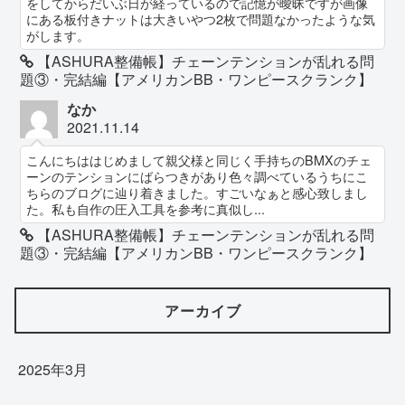
をしてからだいぶ日が経っているので記憶が曖昧ですが画像
にある板付きナットは大きいやつ2枚で問題なかったような気
がします。
【ASHURA整備帳】チェーンテンションが乱れる問
題③・完結編【アメリカンBB・ワンピースクランク】
なか
2021.11.14
こんにちははじめまして親父様と同じく手持ちのBMXのチェ
ーンのテンションにばらつきがあり色々調べているうちにこ
ちらのブログに辿り着きました。すごいなぁと感心致しまし
た。私も自作の圧入工具を参考に真似し...
【ASHURA整備帳】チェーンテンションが乱れる問
題③・完結編【アメリカンBB・ワンピースクランク】
アーカイブ
2025年3月