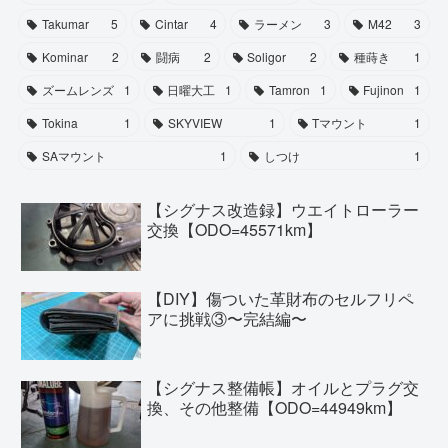
Takumar
5
Cintar
4
ラーメン
3
M42
3
Kominar
2
闘病
2
Soligor
2
種蒔き
1
ズームレンズ
1
日曜大工
1
Tamron
1
Fujinon
1
Tokina
1
SKYVIEW
1
Tマウント
1
SAマウント
1
しつけ
1
【シグナス改造録】ウエイトローラー
交換【ODO=45571km】
【DIY】傷ついた革財布のセルフリペ
アに挑戦③〜完結編〜
【シグナス整備帳】オイルとプラグ交
換、その他整備【ODO=44949km】