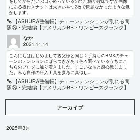
をしてからだいぶ日が経っているので記憶が曖昧ですが画像
にある板付きナットは大きいやつ2枚で問題なかったような気
がします。
【ASHURA整備帳】チェーンテンションが乱れる問
題③・完結編【アメリカンBB・ワンピースクランク】
なか
2021.11.14
こんにちははじめまして親父様と同じく手持ちのBMXのチェ
ーンのテンションにばらつきがあり色々調べているうちにこ
ちらのブログに辿り着きました。すごいなぁと感心致しまし
た。私も自作の圧入工具を参考に真似し...
【ASHURA整備帳】チェーンテンションが乱れる問
題③・完結編【アメリカンBB・ワンピースクランク】
アーカイブ
2025年3月