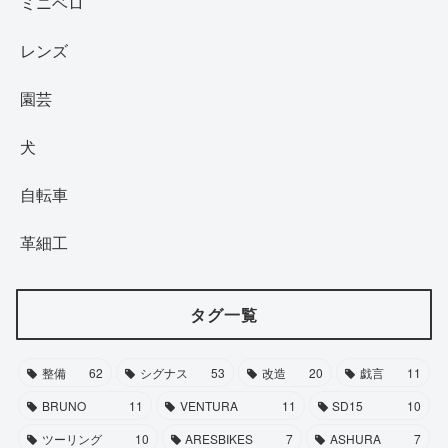
ミニベロ
レンズ
園芸
犬
自転車
革細工
タグ一覧
整備
62
シグナス
53
改造
20
戯言
11
BRUNO
11
VENTURA
11
SD15
10
ツーリング
10
ARESBIKES
7
ASHURA
7