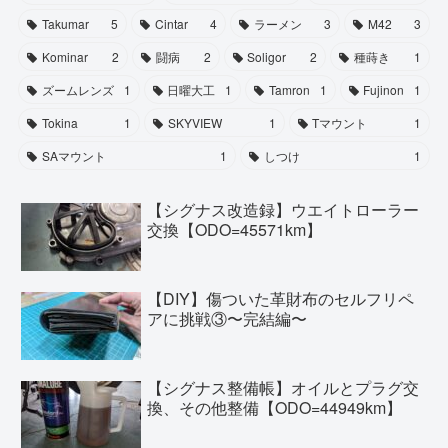
Takumar
5
Cintar
4
ラーメン
3
M42
3
Kominar
2
闘病
2
Soligor
2
種蒔き
1
ズームレンズ
1
日曜大工
1
Tamron
1
Fujinon
1
Tokina
1
SKYVIEW
1
Tマウント
1
SAマウント
1
しつけ
1
【シグナス改造録】ウエイトローラー
交換【ODO=45571km】
【DIY】傷ついた革財布のセルフリペ
アに挑戦③〜完結編〜
【シグナス整備帳】オイルとプラグ交
換、その他整備【ODO=44949km】