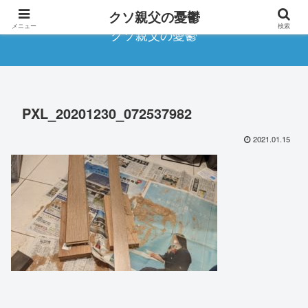
クソ親父の憂鬱
メニュー
検索
クソ親父の憂鬱
PXL_20201230_072537982
2021.01.15