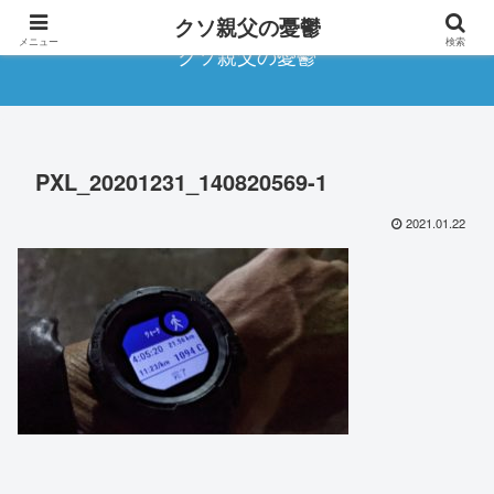
クソ親父の憂鬱
メニュー
検索
クソ親父の憂鬱
PXL_20201231_140820569-1
2021.01.22