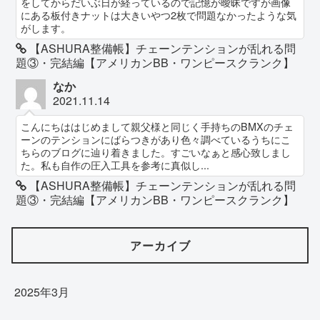
をしてからだいぶ日が経っているので記憶が曖昧ですが画像
にある板付きナットは大きいやつ2枚で問題なかったような気
がします。
【ASHURA整備帳】チェーンテンションが乱れる問
題③・完結編【アメリカンBB・ワンピースクランク】
なか
2021.11.14
こんにちははじめまして親父様と同じく手持ちのBMXのチェ
ーンのテンションにばらつきがあり色々調べているうちにこ
ちらのブログに辿り着きました。すごいなぁと感心致しまし
た。私も自作の圧入工具を参考に真似し...
【ASHURA整備帳】チェーンテンションが乱れる問
題③・完結編【アメリカンBB・ワンピースクランク】
アーカイブ
2025年3月