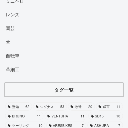
ミニベロ
レンズ
園芸
犬
自転車
革細工
タグ一覧
整備
62
シグナス
53
改造
20
戯言
11
BRUNO
11
VENTURA
11
SD15
10
ツーリング
10
ARESBIKES
7
ASHURA
7