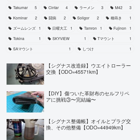
Takumar
5
Cintar
4
ラーメン
3
M42
3
Kominar
2
闘病
2
Soligor
2
種蒔き
1
ズームレンズ
1
日曜大工
1
Tamron
1
Fujinon
1
Tokina
1
SKYVIEW
1
Tマウント
1
SAマウント
1
しつけ
1
【シグナス改造録】ウエイトローラー
交換【ODO=45571km】
【DIY】傷ついた革財布のセルフリペ
アに挑戦③〜完結編〜
【シグナス整備帳】オイルとプラグ交
換、その他整備【ODO=44949km】