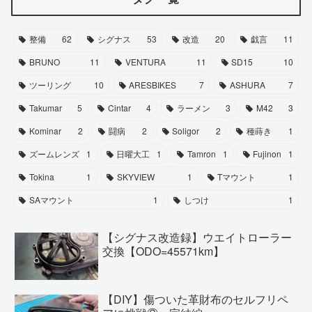
整備
62
シグナス
53
改造
20
戯言
11
BRUNO
11
VENTURA
11
SD15
10
ツーリング
10
ARESBIKES
7
ASHURA
7
Takumar
5
Cintar
4
ラーメン
3
M42
3
Kominar
2
闘病
2
Soligor
2
種蒔き
1
ズームレンズ
1
日曜大工
1
Tamron
1
Fujinon
1
Tokina
1
SKYVIEW
1
Tマウント
1
SAマウント
1
しつけ
1
【シグナス改造録】ウエイトローラー
交換【ODO=45571km】
【DIY】傷ついた革財布のセルフリペ