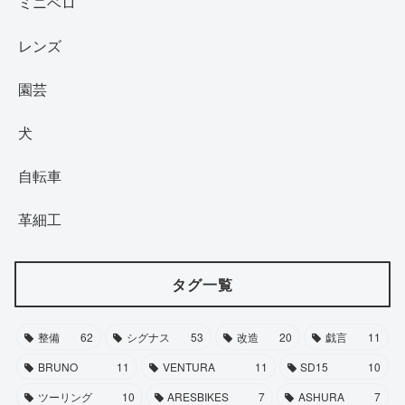
ミニベロ
レンズ
園芸
犬
自転車
革細工
タグ一覧
整備
62
シグナス
53
改造
20
戯言
11
BRUNO
11
VENTURA
11
SD15
10
ツーリング
10
ARESBIKES
7
ASHURA
7