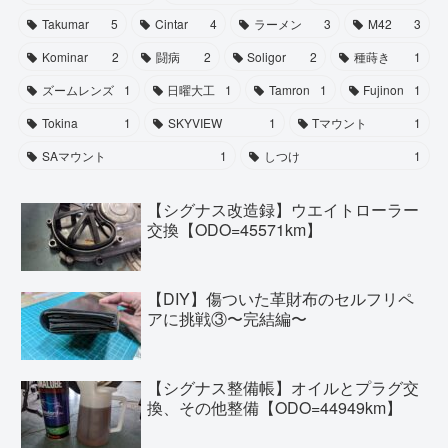
Takumar
5
Cintar
4
ラーメン
3
M42
3
Kominar
2
闘病
2
Soligor
2
種蒔き
1
ズームレンズ
1
日曜大工
1
Tamron
1
Fujinon
1
Tokina
1
SKYVIEW
1
Tマウント
1
SAマウント
1
しつけ
1
【シグナス改造録】ウエイトローラー
交換【ODO=45571km】
【DIY】傷ついた革財布のセルフリペ
アに挑戦③〜完結編〜
【シグナス整備帳】オイルとプラグ交
換、その他整備【ODO=44949km】