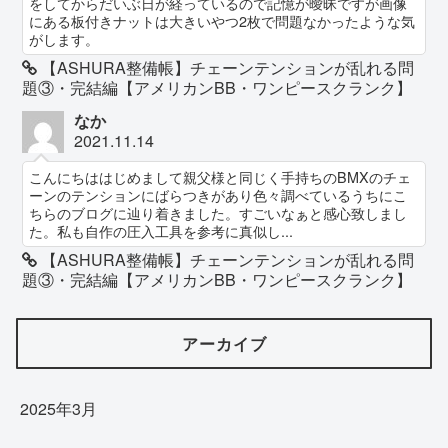
をしてからだいぶ日が経っているので記憶が曖昧ですが画像
にある板付きナットは大きいやつ2枚で問題なかったような気
がします。
【ASHURA整備帳】チェーンテンションが乱れる問
題③・完結編【アメリカンBB・ワンピースクランク】
なか
2021.11.14
こんにちははじめまして親父様と同じく手持ちのBMXのチェ
ーンのテンションにばらつきがあり色々調べているうちにこ
ちらのブログに辿り着きました。すごいなぁと感心致しまし
た。私も自作の圧入工具を参考に真似し...
【ASHURA整備帳】チェーンテンションが乱れる問
題③・完結編【アメリカンBB・ワンピースクランク】
アーカイブ
2025年3月