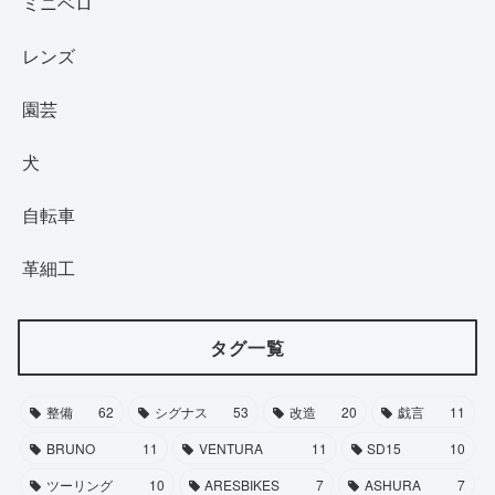
ミニベロ
レンズ
園芸
犬
自転車
革細工
タグ一覧
整備
62
シグナス
53
改造
20
戯言
11
BRUNO
11
VENTURA
11
SD15
10
ツーリング
10
ARESBIKES
7
ASHURA
7