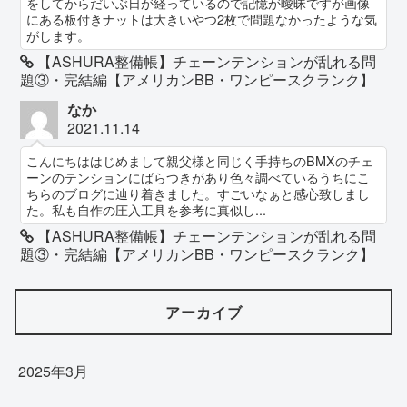
をしてからだいぶ日が経っているので記憶が曖昧ですが画像
にある板付きナットは大きいやつ2枚で問題なかったような気
がします。
【ASHURA整備帳】チェーンテンションが乱れる問
題③・完結編【アメリカンBB・ワンピースクランク】
なか
2021.11.14
こんにちははじめまして親父様と同じく手持ちのBMXのチェ
ーンのテンションにばらつきがあり色々調べているうちにこ
ちらのブログに辿り着きました。すごいなぁと感心致しまし
た。私も自作の圧入工具を参考に真似し...
【ASHURA整備帳】チェーンテンションが乱れる問
題③・完結編【アメリカンBB・ワンピースクランク】
アーカイブ
2025年3月