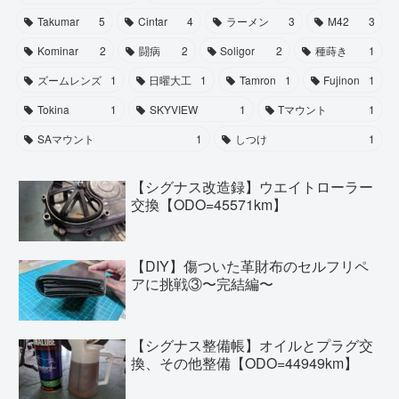
Takumar
5
Cintar
4
ラーメン
3
M42
3
Kominar
2
闘病
2
Soligor
2
種蒔き
1
ズームレンズ
1
日曜大工
1
Tamron
1
Fujinon
1
Tokina
1
SKYVIEW
1
Tマウント
1
SAマウント
1
しつけ
1
【シグナス改造録】ウエイトローラー
交換【ODO=45571km】
【DIY】傷ついた革財布のセルフリペ
アに挑戦③〜完結編〜
【シグナス整備帳】オイルとプラグ交
換、その他整備【ODO=44949km】