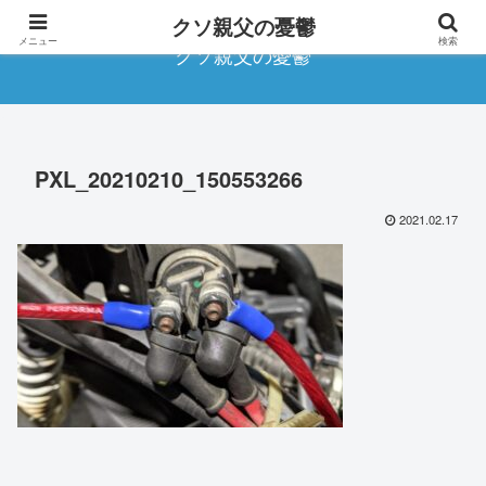
クソ親父の憂鬱
メニュー
検索
クソ親父の憂鬱
PXL_20210210_150553266
2021.02.17