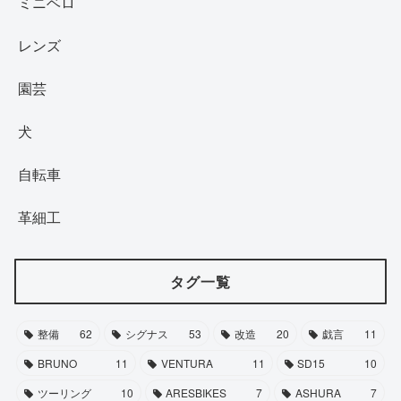
ミニベロ
レンズ
園芸
犬
自転車
革細工
タグ一覧
整備
62
シグナス
53
改造
20
戯言
11
BRUNO
11
VENTURA
11
SD15
10
ツーリング
10
ARESBIKES
7
ASHURA
7