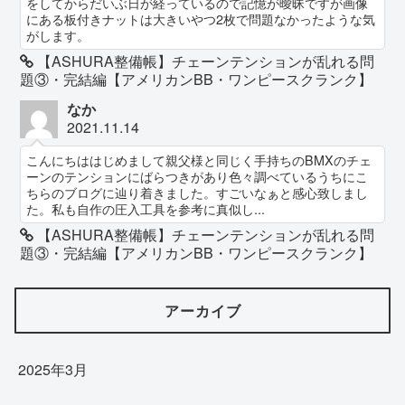
をしてからだいぶ日が経っているので記憶が曖昧ですが画像
にある板付きナットは大きいやつ2枚で問題なかったような気
がします。
【ASHURA整備帳】チェーンテンションが乱れる問
題③・完結編【アメリカンBB・ワンピースクランク】
なか
2021.11.14
こんにちははじめまして親父様と同じく手持ちのBMXのチェ
ーンのテンションにばらつきがあり色々調べているうちにこ
ちらのブログに辿り着きました。すごいなぁと感心致しまし
た。私も自作の圧入工具を参考に真似し...
【ASHURA整備帳】チェーンテンションが乱れる問
題③・完結編【アメリカンBB・ワンピースクランク】
アーカイブ
2025年3月