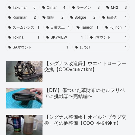
Takumar
5
Cintar
4
ラーメン
3
M42
3
Kominar
2
闘病
2
Soligor
2
種蒔き
1
ズームレンズ
1
日曜大工
1
Tamron
1
Fujinon
1
Tokina
1
SKYVIEW
1
Tマウント
1
SAマウント
1
しつけ
1
【シグナス改造録】ウエイトローラー
交換【ODO=45571km】
【DIY】傷ついた革財布のセルフリペ
アに挑戦③〜完結編〜
【シグナス整備帳】オイルとプラグ交
換、その他整備【ODO=44949km】