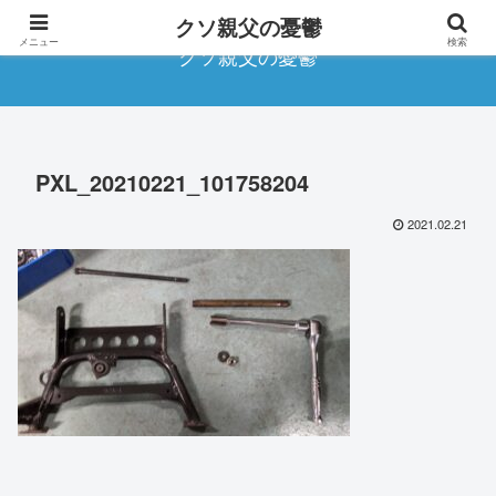
クソ親父の憂鬱
メニュー
検索
クソ親父の憂鬱
PXL_20210221_101758204
2021.02.21