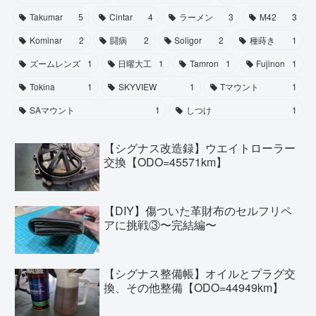
Takumar
5
Cintar
4
ラーメン
3
M42
3
Kominar
2
闘病
2
Soligor
2
種蒔き
1
ズームレンズ
1
日曜大工
1
Tamron
1
Fujinon
1
Tokina
1
SKYVIEW
1
Tマウント
1
SAマウント
1
しつけ
1
【シグナス改造録】ウエイトローラー
交換【ODO=45571km】
【DIY】傷ついた革財布のセルフリペ
アに挑戦③〜完結編〜
【シグナス整備帳】オイルとプラグ交
換、その他整備【ODO=44949km】