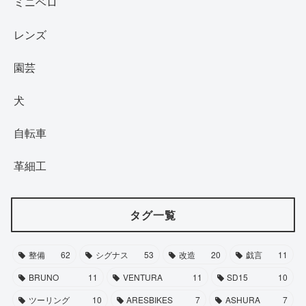
ミニベロ
レンズ
園芸
犬
自転車
革細工
タグ一覧
整備
62
シグナス
53
改造
20
戯言
11
BRUNO
11
VENTURA
11
SD15
10
ツーリング
10
ARESBIKES
7
ASHURA
7