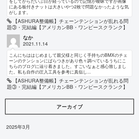
をしてからだいぶ日が経っているので記憶が曖昧ですが画像
にある板付きナットは大きいやつ2枚で問題なかったような気
がします。
【ASHURA整備帳】チェーンテンションが乱れる問
題③・完結編【アメリカンBB・ワンピースクランク】
なか
2021.11.14
こんにちははじめまして親父様と同じく手持ちのBMXのチェ
ーンのテンションにばらつきがあり色々調べているうちにこ
ちらのブログに辿り着きました。すごいなぁと感心致しまし
た。私も自作の圧入工具を参考に真似し...
【ASHURA整備帳】チェーンテンションが乱れる問
題③・完結編【アメリカンBB・ワンピースクランク】
アーカイブ
2025年3月