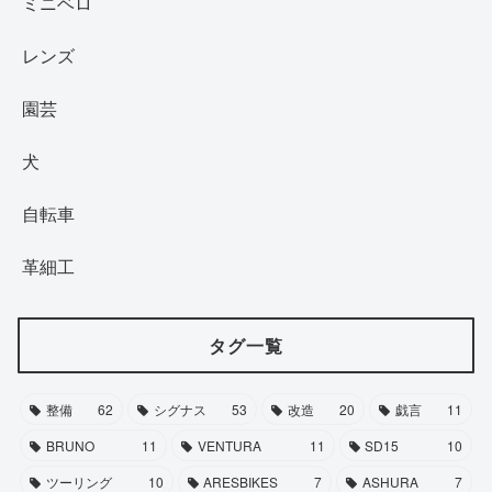
ミニベロ
レンズ
園芸
犬
自転車
革細工
タグ一覧
整備
62
シグナス
53
改造
20
戯言
11
BRUNO
11
VENTURA
11
SD15
10
ツーリング
10
ARESBIKES
7
ASHURA
7