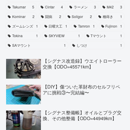
Takumar
5
Cintar
4
ラーメン
3
M42
3
Kominar
2
闘病
2
Soligor
2
種蒔き
1
ズームレンズ
1
日曜大工
1
Tamron
1
Fujinon
1
Tokina
1
SKYVIEW
1
Tマウント
1
SAマウント
1
しつけ
1
【シグナス改造録】ウエイトローラー
交換【ODO=45571km】
【DIY】傷ついた革財布のセルフリペ
アに挑戦③〜完結編〜
【シグナス整備帳】オイルとプラグ交
換、その他整備【ODO=44949km】