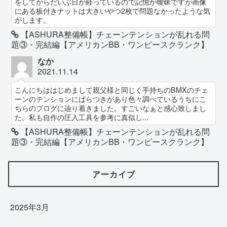
をしてからだいぶ日が経っているので記憶が曖昧ですが画像
にある板付きナットは大きいやつ2枚で問題なかったような気
がします。
【ASHURA整備帳】チェーンテンションが乱れる問
題③・完結編【アメリカンBB・ワンピースクランク】
なか
2021.11.14
こんにちははじめまして親父様と同じく手持ちのBMXのチェ
ーンのテンションにばらつきがあり色々調べているうちにこ
ちらのブログに辿り着きました。すごいなぁと感心致しまし
た。私も自作の圧入工具を参考に真似し...
【ASHURA整備帳】チェーンテンションが乱れる問
題③・完結編【アメリカンBB・ワンピースクランク】
アーカイブ
2025年3月