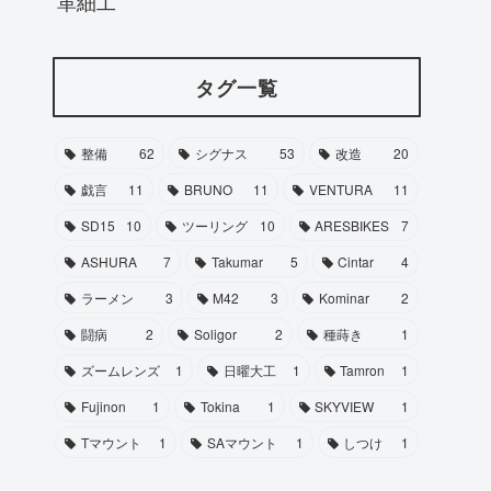
革細工
タグ一覧
整備
62
シグナス
53
改造
20
戯言
11
BRUNO
11
VENTURA
11
SD15
10
ツーリング
10
ARESBIKES
7
ASHURA
7
Takumar
5
Cintar
4
ラーメン
3
M42
3
Kominar
2
闘病
2
Soligor
2
種蒔き
1
ズームレンズ
1
日曜大工
1
Tamron
1
Fujinon
1
Tokina
1
SKYVIEW
1
Tマウント
1
SAマウント
1
しつけ
1