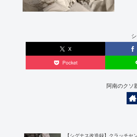
シ
X
Pocket
阿南のクソ
【シグナス改造録】クラッチセ