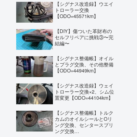
【シグナス改造録】ウエイ
トローラー交換
【ODO=45571km】
【DIY】傷ついた革財布の
セルフリペアに挑戦③〜完
結編〜
【シグナス整備帳】オイル
とプラグ交換、その他整備
【ODO=44949km】
【シグナス改造録】ウェイ
トローラー交換×2、シム位
置変更【ODO=44104km】
【シグナス整備帳】トルク
カムのオイルシールとOリ
ング交換、センタースプリ
ング交換