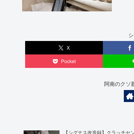
シ
X
Pocket
阿南のクソ
【シグナス改造録】クラッチセ