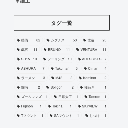
革細工
タグ一覧
整備
62
シグナス
53
改造
20
戯言
11
BRUNO
11
VENTURA
11
SD15
10
ツーリング
10
ARESBIKES
7
ASHURA
7
Takumar
5
Cintar
4
ラーメン
3
M42
3
Kominar
2
闘病
2
Soligor
2
種蒔き
1
ズームレンズ
1
日曜大工
1
Tamron
1
Fujinon
1
Tokina
1
SKYVIEW
1
Tマウント
1
SAマウント
1
しつけ
1