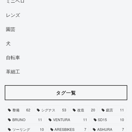
ミニベロ
レンズ
園芸
犬
自転車
革細工
タグ一覧
整備
62
シグナス
53
改造
20
戯言
11
BRUNO
11
VENTURA
11
SD15
10
ツーリング
10
ARESBIKES
7
ASHURA
7