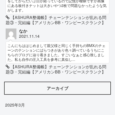
をしてからだいぶ日が経っているので記憶が曖昧ですが画像
にある板付きナットは大きいやつ2枚で問題なかったような気
がします。
【ASHURA整備帳】チェーンテンションが乱れる問
題③・完結編【アメリカンBB・ワンピースクランク】
なか
2021.11.14
こんにちははじめまして親父様と同じく手持ちのBMXのチェ
ーンのテンションにばらつきがあり色々調べているうちにこ
ちらのブログに辿り着きました。すごいなぁと感心致しまし
た。私も自作の圧入工具を参考に真似し...
【ASHURA整備帳】チェーンテンションが乱れる問
題③・完結編【アメリカンBB・ワンピースクランク】
アーカイブ
2025年3月