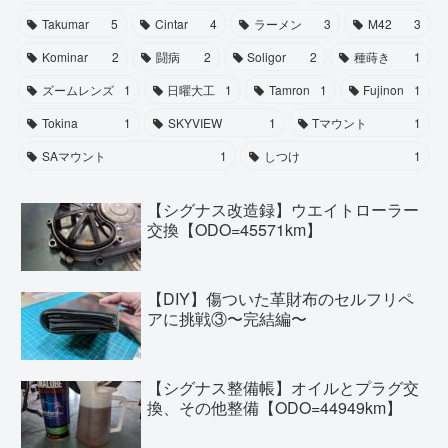
Takumar
5
Cintar
4
ラーメン
3
M42
3
Kominar
2
闘病
2
Soligor
2
種蒔き
1
ズームレンズ
1
日曜大工
1
Tamron
1
Fujinon
1
Tokina
1
SKYVIEW
1
Tマウント
1
SAマウント
1
しつけ
1
【シグナス改造録】ウエイトローラー
交換【ODO=45571km】
【DIY】傷ついた革財布のセルフリペ
アに挑戦③〜完結編〜
【シグナス整備帳】オイルとプラグ交
換、その他整備【ODO=44949km】