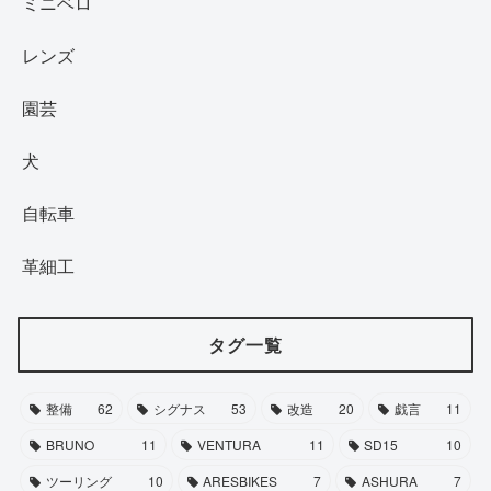
ミニベロ
レンズ
園芸
犬
自転車
革細工
タグ一覧
整備
62
シグナス
53
改造
20
戯言
11
BRUNO
11
VENTURA
11
SD15
10
ツーリング
10
ARESBIKES
7
ASHURA
7