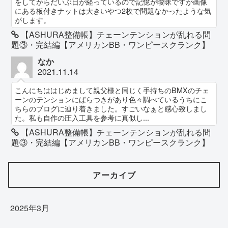
をしてからだいぶ日が経っているので記憶が曖昧ですが画像
にある板付きナットは大きいやつ2枚で問題なかったような気
がします。
【ASHURA整備帳】チェーンテンションが乱れる問
題③・完結編【アメリカンBB・ワンピースクランク】
なか
2021.11.14
こんにちははじめまして親父様と同じく手持ちのBMXのチェ
ーンのテンションにばらつきがあり色々調べているうちにこ
ちらのブログに辿り着きました。すごいなぁと感心致しまし
た。私も自作の圧入工具を参考に真似し...
【ASHURA整備帳】チェーンテンションが乱れる問
題③・完結編【アメリカンBB・ワンピースクランク】
アーカイブ
2025年3月