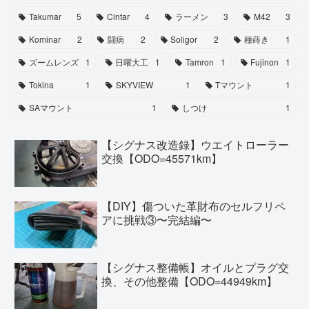
Takumar
5
Cintar
4
ラーメン
3
M42
3
Kominar
2
闘病
2
Soligor
2
種蒔き
1
ズームレンズ
1
日曜大工
1
Tamron
1
Fujinon
1
Tokina
1
SKYVIEW
1
Tマウント
1
SAマウント
1
しつけ
1
【シグナス改造録】ウエイトローラー
交換【ODO=45571km】
【DIY】傷ついた革財布のセルフリペ
アに挑戦③〜完結編〜
【シグナス整備帳】オイルとプラグ交
換、その他整備【ODO=44949km】