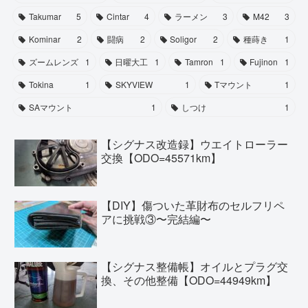
Takumar
5
Cintar
4
ラーメン
3
M42
3
Kominar
2
闘病
2
Soligor
2
種蒔き
1
ズームレンズ
1
日曜大工
1
Tamron
1
Fujinon
1
Tokina
1
SKYVIEW
1
Tマウント
1
SAマウント
1
しつけ
1
【シグナス改造録】ウエイトローラー
交換【ODO=45571km】
【DIY】傷ついた革財布のセルフリペ
アに挑戦③〜完結編〜
【シグナス整備帳】オイルとプラグ交
換、その他整備【ODO=44949km】