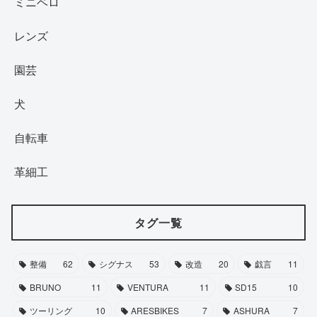
ミニベロ
レンズ
園芸
犬
自転車
革細工
タグ一覧
整備
62
シグナス
53
改造
20
戯言
11
BRUNO
11
VENTURA
11
SD15
10
ツーリング
10
ARESBIKES
7
ASHURA
7