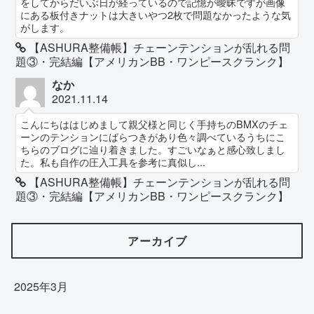
をしてからだいぶ日が経っているので記憶が曖昧ですが画像
にある板付きナットは大きいやつ2枚で問題なかったような気
がします。
【ASHURA整備帳】チェーンテンションが乱れる問
題③・完結編【アメリカンBB・ワンピースクランク】
なか
2021.11.14
こんにちははじめまして親父様と同じく手持ちのBMXのチェ
ーンのテンションにばらつきがあり色々調べているうちにこ
ちらのブログに辿り着きました。すごいなぁと感心致しまし
た。私も自作の圧入工具を参考に真似し...
【ASHURA整備帳】チェーンテンションが乱れる問
題③・完結編【アメリカンBB・ワンピースクランク】
アーカイブ
2025年3月