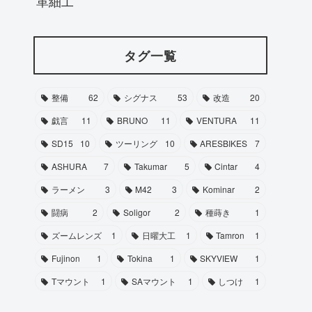
革細工
タグ一覧
整備
62
シグナス
53
改造
20
戯言
11
BRUNO
11
VENTURA
11
SD15
10
ツーリング
10
ARESBIKES
7
ASHURA
7
Takumar
5
Cintar
4
ラーメン
3
M42
3
Kominar
2
闘病
2
Soligor
2
種蒔き
1
ズームレンズ
1
日曜大工
1
Tamron
1
Fujinon
1
Tokina
1
SKYVIEW
1
Tマウント
1
SAマウント
1
しつけ
1