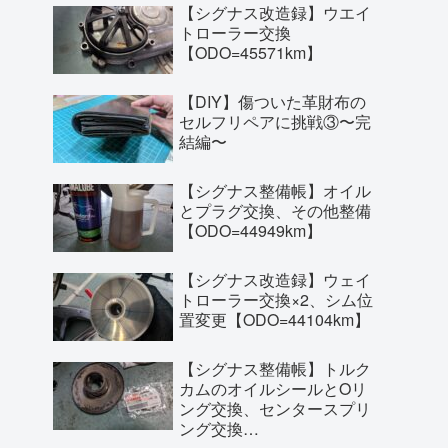
【シグナス改造録】ウエイ
トローラー交換
【ODO=45571km】
【DIY】傷ついた革財布の
セルフリペアに挑戦③〜完
結編〜
【シグナス整備帳】オイル
とプラグ交換、その他整備
【ODO=44949km】
【シグナス改造録】ウェイ
トローラー交換×2、シム位
置変更【ODO=44104km】
【シグナス整備帳】トルク
カムのオイルシールとOリ
ング交換、センタースプリ
ング交換