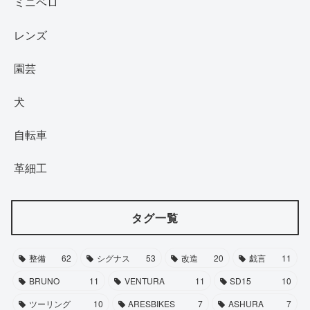
ミニベロ
レンズ
園芸
犬
自転車
革細工
タグ一覧
整備
62
シグナス
53
改造
20
戯言
11
BRUNO
11
VENTURA
11
SD15
10
ツーリング
10
ARESBIKES
7
ASHURA
7