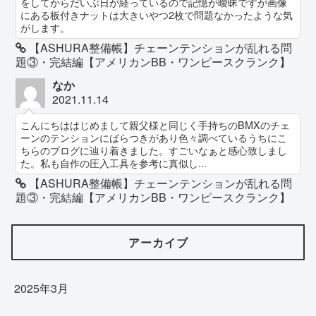
をしてからだいぶ日が経っているので記憶が曖昧ですが画像
にある板付きナットは大きいやつ2枚で問題なかったような気
がします。
【ASHURA整備帳】チェーンテンションが乱れる問
題③・完結編【アメリカンBB・ワンピースクランク】
なか
2021.11.14
こんにちははじめまして親父様と同じく手持ちのBMXのチェ
ーンのテンションにばらつきがあり色々調べているうちにこ
ちらのブログに辿り着きました。すごいなぁと感心致しまし
た。私も自作の圧入工具を参考に真似し...
【ASHURA整備帳】チェーンテンションが乱れる問
題③・完結編【アメリカンBB・ワンピースクランク】
アーカイブ
2025年3月