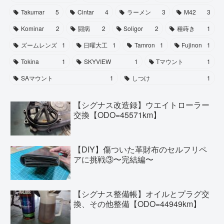
Takumar
5
Cintar
4
ラーメン
3
M42
3
Kominar
2
闘病
2
Soligor
2
種蒔き
1
ズームレンズ
1
日曜大工
1
Tamron
1
Fujinon
1
Tokina
1
SKYVIEW
1
Tマウント
1
SAマウント
1
しつけ
1
【シグナス改造録】ウエイトローラー
交換【ODO=45571km】
【DIY】傷ついた革財布のセルフリペ
アに挑戦③〜完結編〜
【シグナス整備帳】オイルとプラグ交
換、その他整備【ODO=44949km】