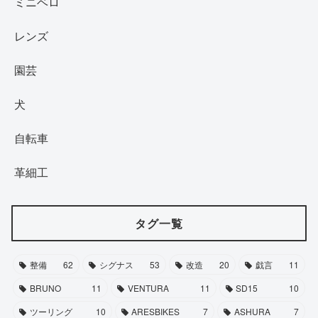
ミニベロ
レンズ
園芸
犬
自転車
革細工
タグ一覧
整備
62
シグナス
53
改造
20
戯言
11
BRUNO
11
VENTURA
11
SD15
10
ツーリング
10
ARESBIKES
7
ASHURA
7