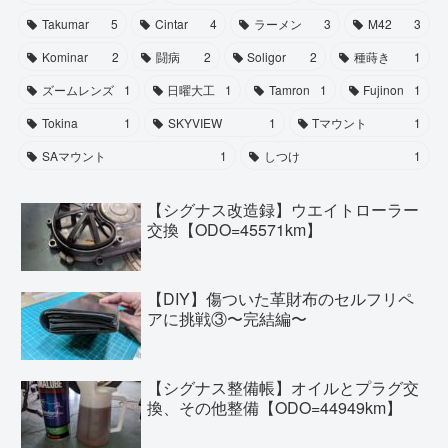
Takumar
5
Cintar
4
ラーメン
3
M42
3
Kominar
2
闘病
2
Soligor
2
種蒔き
1
ズームレンズ
1
日曜大工
1
Tamron
1
Fujinon
1
Tokina
1
SKYVIEW
1
Tマウント
1
SAマウント
1
しつけ
1
【シグナス改造録】ウエイトローラー
交換【ODO=45571km】
【DIY】傷ついた革財布のセルフリペ
アに挑戦③〜完結編〜
【シグナス整備帳】オイルとプラグ交
換、その他整備【ODO=44949km】