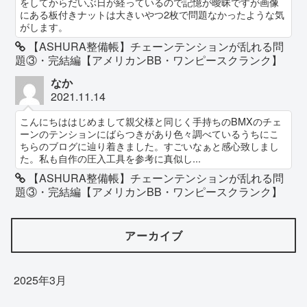
をしてからだいぶ日が経っているので記憶が曖昧ですが画像
にある板付きナットは大きいやつ2枚で問題なかったような気
がします。
【ASHURA整備帳】チェーンテンションが乱れる問
題③・完結編【アメリカンBB・ワンピースクランク】
なか
2021.11.14
こんにちははじめまして親父様と同じく手持ちのBMXのチェ
ーンのテンションにばらつきがあり色々調べているうちにこ
ちらのブログに辿り着きました。すごいなぁと感心致しまし
た。私も自作の圧入工具を参考に真似し...
【ASHURA整備帳】チェーンテンションが乱れる問
題③・完結編【アメリカンBB・ワンピースクランク】
アーカイブ
2025年3月