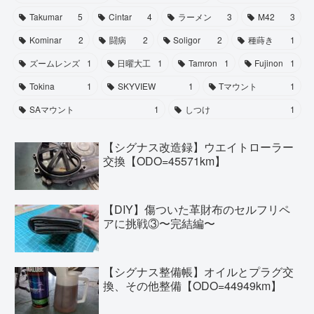
Takumar
5
Cintar
4
ラーメン
3
M42
3
Kominar
2
闘病
2
Soligor
2
種蒔き
1
ズームレンズ
1
日曜大工
1
Tamron
1
Fujinon
1
Tokina
1
SKYVIEW
1
Tマウント
1
SAマウント
1
しつけ
1
【シグナス改造録】ウエイトローラー
交換【ODO=45571km】
【DIY】傷ついた革財布のセルフリペ
アに挑戦③〜完結編〜
【シグナス整備帳】オイルとプラグ交
換、その他整備【ODO=44949km】