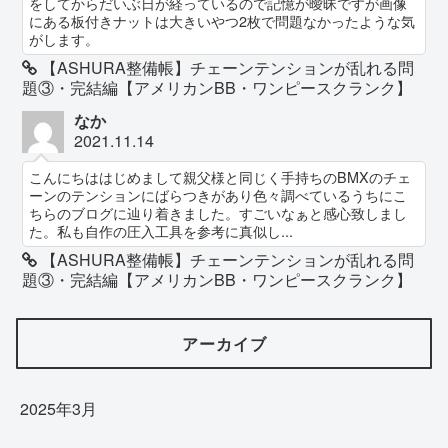
をしてからだいぶ日が経っているので記憶が曖昧ですが画像
にある板付きナットは大きいやつ2枚で問題なかったような気
がします。
【ASHURA整備帳】チェーンテンションが乱れる問
題③・完結編【アメリカンBB・ワンピースクランク】
なか
2021.11.14
こんにちははじめまして親父様と同じく手持ちのBMXのチェ
ーンのテンションにばらつきがあり色々調べているうちにこ
ちらのブログに辿り着きました。すごいなぁと感心致しまし
た。私も自作の圧入工具を参考に真似し...
【ASHURA整備帳】チェーンテンションが乱れる問
題③・完結編【アメリカンBB・ワンピースクランク】
アーカイブ
2025年3月