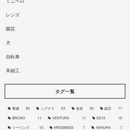
ミニベロ
レンズ
園芸
犬
自転車
革細工
タグ一覧
整備
62
シグナス
53
改造
20
戯言
11
BRUNO
11
VENTURA
11
SD15
10
ツーリング
10
ARESBIKES
7
ASHURA
7