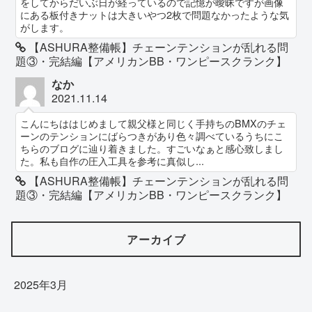
をしてからだいぶ日が経っているので記憶が曖昧ですが画像
にある板付きナットは大きいやつ2枚で問題なかったような気
がします。
【ASHURA整備帳】チェーンテンションが乱れる問
題③・完結編【アメリカンBB・ワンピースクランク】
なか
2021.11.14
こんにちははじめまして親父様と同じく手持ちのBMXのチェ
ーンのテンションにばらつきがあり色々調べているうちにこ
ちらのブログに辿り着きました。すごいなぁと感心致しまし
た。私も自作の圧入工具を参考に真似し...
【ASHURA整備帳】チェーンテンションが乱れる問
題③・完結編【アメリカンBB・ワンピースクランク】
アーカイブ
2025年3月