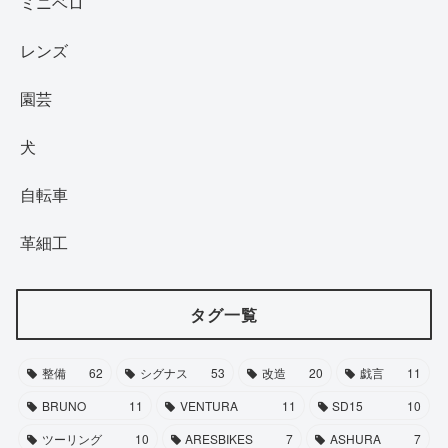
ミニベロ
レンズ
園芸
犬
自転車
革細工
タグ一覧
整備
62
シグナス
53
改造
20
戯言
11
BRUNO
11
VENTURA
11
SD15
10
ツーリング
10
ARESBIKES
7
ASHURA
7