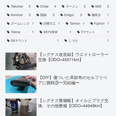
Takumar
5
Cintar
4
ラーメン
3
M42
3
Kominar
2
闘病
2
Soligor
2
種蒔き
1
ズームレンズ
1
日曜大工
1
Tamron
1
Fujinon
1
Tokina
1
SKYVIEW
1
Tマウント
1
SAマウント
1
しつけ
1
【シグナス改造録】ウエイトローラー
交換【ODO=45571km】
【DIY】傷ついた革財布のセルフリペ
アに挑戦③〜完結編〜
【シグナス整備帳】オイルとプラグ交
換、その他整備【ODO=44949km】