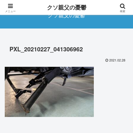
クソ親父の憂鬱
メニュー
検索
クソ親父の憂鬱
PXL_20210227_041306962
2021.02.28