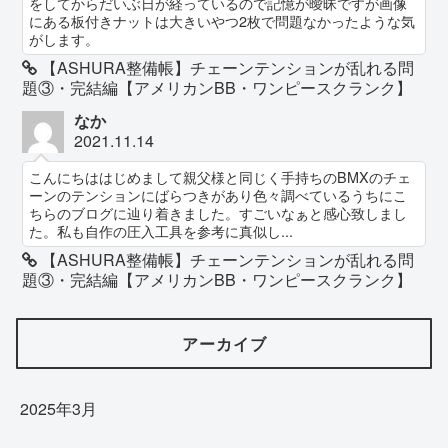
をしてからだいぶ日が経っているので記憶が曖昧ですが画像
にある板付きナットは大きいやつ2枚で問題なかったような気
がします。
【ASHURA整備帳】チェーンテンションが乱れる問
題③・完結編【アメリカンBB・ワンピースクランク】
なか
2021.11.14
こんにちははじめまして親父様と同じく手持ちのBMXのチェ
ーンのテンションにばらつきがあり色々調べているうちにこ
ちらのブログに辿り着きました。すごいなぁと感心致しまし
た。私も自作の圧入工具を参考に真似し...
【ASHURA整備帳】チェーンテンションが乱れる問
題③・完結編【アメリカンBB・ワンピースクランク】
アーカイブ
2025年3月