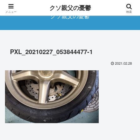
クソ親父の憂鬱
メニュー
検索
クソ親父の憂鬱
PXL_20210227_053844477-1
2021.02.28