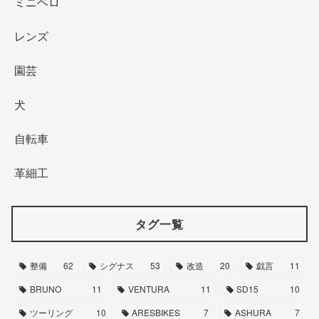
ミニベロ
レンズ
園芸
犬
自転車
革細工
タグ一覧
整備
62
シグナス
53
改造
20
戯言
11
BRUNO
11
VENTURA
11
SD15
10
ツーリング
10
ARESBIKES
7
ASHURA
7