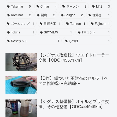
Takumar
5
Cintar
4
ラーメン
3
M42
3
Kominar
2
闘病
2
Soligor
2
種蒔き
1
ズームレンズ
1
日曜大工
1
Tamron
1
Fujinon
1
Tokina
1
SKYVIEW
1
Tマウント
1
SAマウント
1
しつけ
1
【シグナス改造録】ウエイトローラー
交換【ODO=45571km】
【DIY】傷ついた革財布のセルフリペ
アに挑戦③〜完結編〜
【シグナス整備帳】オイルとプラグ交
換、その他整備【ODO=44949km】