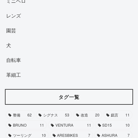
ミニベロ
レンズ
園芸
犬
自転車
革細工
タグ一覧
整備
62
シグナス
53
改造
20
戯言
11
BRUNO
11
VENTURA
11
SD15
10
ツーリング
10
ARESBIKES
7
ASHURA
7