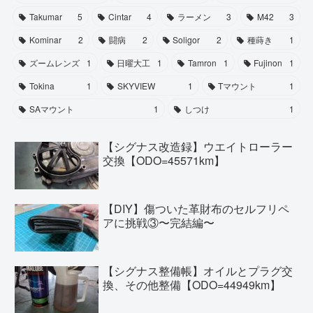
Takumar
5
Cintar
4
ラーメン
3
M42
3
Kominar
2
闘病
2
Soligor
2
種蒔き
1
ズームレンズ
1
日曜大工
1
Tamron
1
Fujinon
1
Tokina
1
SKYVIEW
1
Tマウント
1
SAマウント
1
しつけ
1
【シグナス改造録】ウエイトローラー
交換【ODO=45571km】
【DIY】傷ついた革財布のセルフリペ
アに挑戦③〜完結編〜
【シグナス整備帳】オイルとプラグ交
換、その他整備【ODO=44949km】