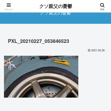
クソ親父の憂鬱
メニュー
検索
クソ親父の憂鬱
PXL_20210227_053846523
2021.02.28