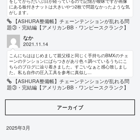
をしてからだいぶ日が経っているので記憶が曖昧ですが画像
にある板付きナットは大きいやつ2枚で問題なかったような気
がします。
【ASHURA整備帳】チェーンテンションが乱れる問
題③・完結編【アメリカンBB・ワンピースクランク】
なか
2021.11.14
こんにちははじめまして親父様と同じく手持ちのBMXのチェ
ーンのテンションにばらつきがあり色々調べているうちにこ
ちらのブログに辿り着きました。すごいなぁと感心致しまし
た。私も自作の圧入工具を参考に真似し...
【ASHURA整備帳】チェーンテンションが乱れる問
題③・完結編【アメリカンBB・ワンピースクランク】
アーカイブ
2025年3月